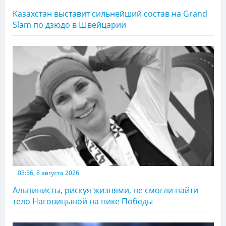
Казахстан выставит сильнейший состав на Grand
Slam по дзюдо в Швейцарии
03:56, 8 августа 2026
Альпинисты, рискуя жизнями, не смогли найти
тело Наговицыной на пике Победы