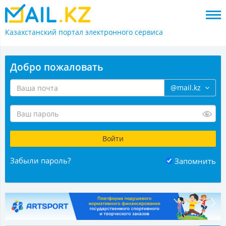
Казахстанский портал
электронного сервиса
Добро пожаловать
@mail.kz
Забыли пароль?
Запомнить