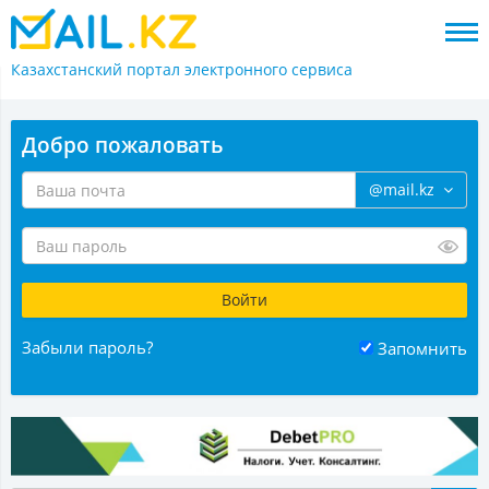
Казахстанский портал
электронного сервиса
Добро пожаловать
@mail.kz
Забыли пароль?
Запомнить