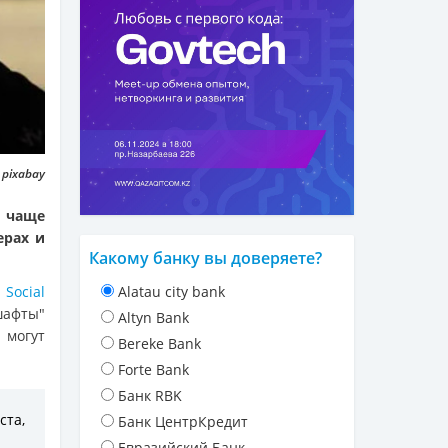
 pixabay
 чаще
ерах и
Какому банку вы доверяете?
 Social
Alatau city bank
шафты"
Altyn Bank
могут
Bereke Bank
Forte Bank
Банк RBK
ста,
Банк ЦентрКредит
Евразийский Банк