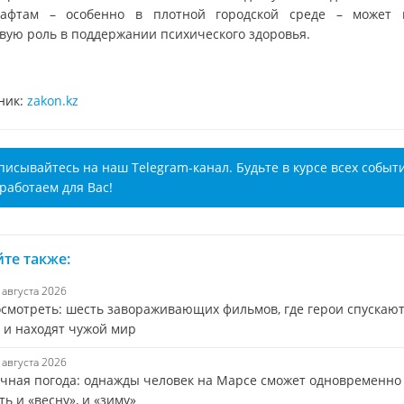
афтам – особенно в плотной городской среде – может 
вую роль в поддержании психического здоровья.
ник:
zakon.kz
писывайтесь на наш Telegram-канал. Будьте в курсе всех событ
работаем для Вас!
те также:
6 августа 2026
осмотреть: шесть завораживающих фильмов, где герои спускают
 и находят чужой мир
6 августа 2026
чная погода: однажды человек на Марсе сможет одновременно
ь и «весну», и «зиму»