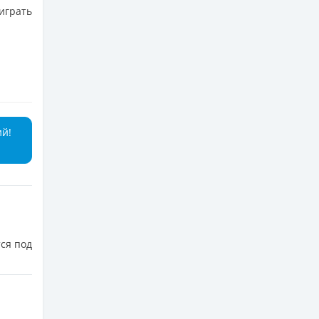
играть
ий!
ся под