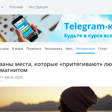
и
Реклама
Инструкция
хстане
В мире
Политика
Экономика
Авто
Интересное
Спорт
ваны места, которые «притягивают» л
 магнитом
 11 июля 2025
441