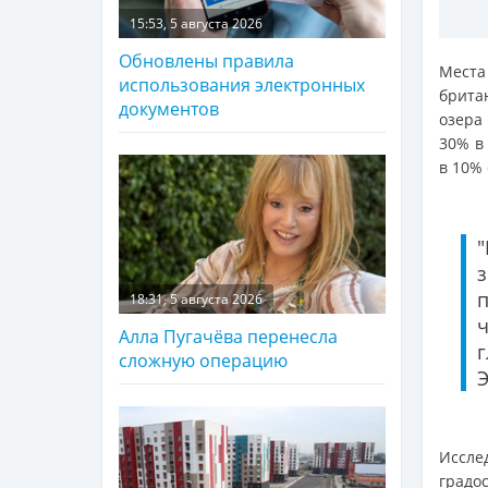
15:53, 5 августа 2026
Обновлены правила
Места
использования электронных
британ
документов
озера
30% в
в 10% 
п
18:31, 5 августа 2026
Алла Пугачёва перенесла
сложную операцию
Э
Иссл
градо