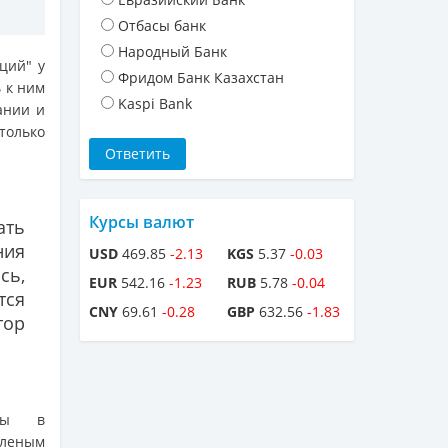
Отбасы банк
Народный Банк
ций" у
Фридом Банк Казахстан
ь к ним
Kaspi Bank
ании и
только
Курсы валют
ать
ния
USD
469.85
-2.13
KGS
5.37
-0.03
сь,
EUR
542.16
-1.23
RUB
5.78
-0.04
тся
CNY
69.61
-0.28
GBP
632.56
-1.83
тор
оты в
еленым