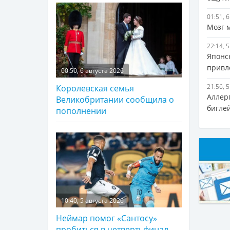
01:51, 
Мозг 
22:14, 
Японс
привл
00:50, 6 августа 2026
21:56, 
Королевская семья
Аллер
Великобритании сообщила о
бигле
пополнении
10:40, 5 августа 2026
Неймар помог «Сантосу»
пробиться в четвертьфинал