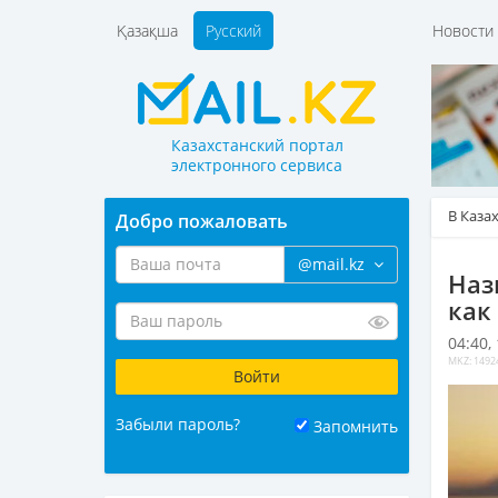
Қазақша
Русский
Новост
Казахстанский портал
электронного сервиса
В Каза
Добро пожаловать
@mail.kz
Наз
как
04:40,
MKZ: 1492
Забыли пароль?
Запомнить