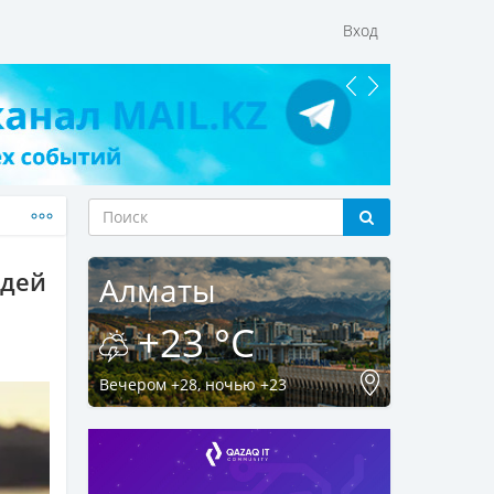
Вход
юдей
Алматы
+23 °C
Вечером +28, ночью +23