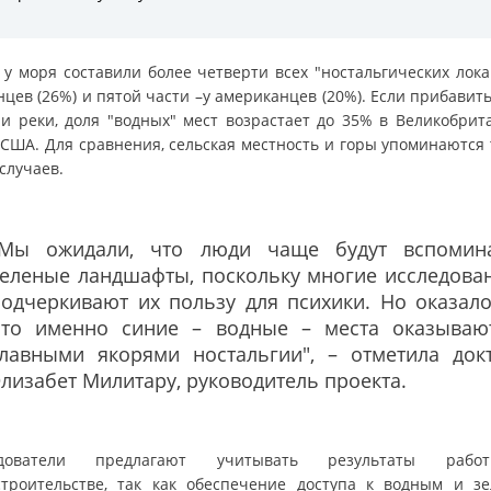
 у моря составили более четверти всех "ностальгических лока
цев (26%) и пятой части –у американцев (20%). Если прибавит
 и реки, доля "водных" мест возрастает до 35% в Великобрит
 США. Для сравнения, сельская местность и горы упоминаются 
случаев.
"Мы ожидали, что люди чаще будут вспомин
зеленые ландшафты, поскольку многие исследова
одчеркивают их пользу для психики. Но оказало
что именно синие – водные – места оказываю
главными якорями ностальгии", – отметила док
лизабет Милитару, руководитель проекта.
едователи предлагают учитывать результаты раб
строительстве, так как обеспечение доступа к водным и з