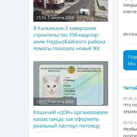
ландш
ключе
15:54, 5 августа 2026
В Калкамане-2 завершили
Источ
строительство 594 квартир:
аким Наурызбайского района
Алматы показала новый ЖК
Под
Мы 
Читай
07:40, 
12:12, 5 августа 2026
Что п
землю
Кошачий «ЦОН» организовали
казахстанцы: как оформить
05:59, 
реальный паспорт питомцу
Необы
ощутит