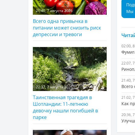
Под
21:40, 7 августа 2026
Мы 
Всего одна привычка в
питании может снизить риск
депрессии и тревоги
Читай
02:00, 
Фумиг
22:07, 
Ринопл
21:40, 
Всего
22:37, 7 августа 2026
Таинственная трагедия в
21:02, 
Как п
Шотландии: 11-летнюю
девочку нашли погибшей в
20:36, 
парке
Улучш