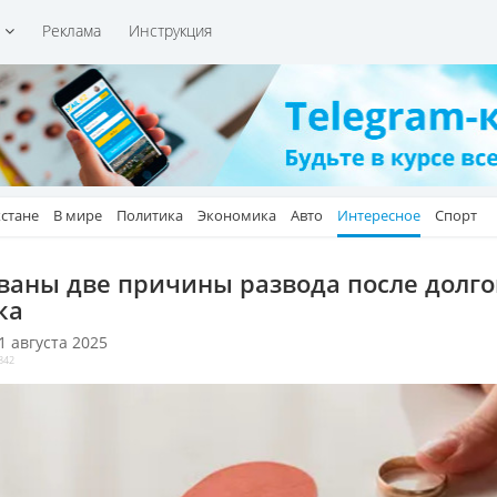
и
Реклама
Инструкция
хстане
В мире
Политика
Экономика
Авто
Интересное
Спорт
ваны две причины развода после долго
ка
 1 августа 2025
842