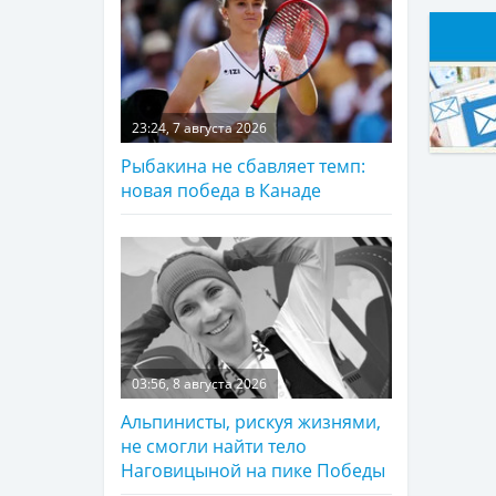
23:24, 7 августа 2026
Рыбакина не сбавляет темп:
новая победа в Канаде
03:56, 8 августа 2026
Альпинисты, рискуя жизнями,
не смогли найти тело
Наговицыной на пике Победы