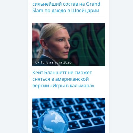
сильнейший состав на Grand
Slam по дзюдо в Швейцарии
07:18, 8 августа 2026
Кейт Бланшетт не сможет
сняться в американской
версии «Игры в кальмара»