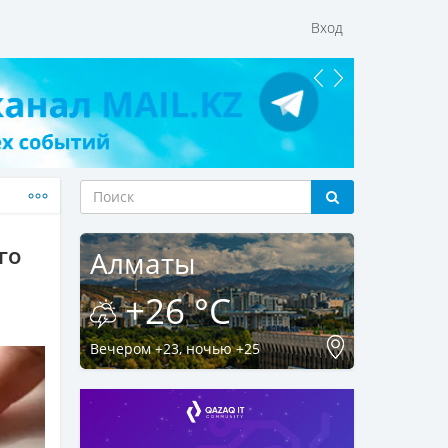
Вход
го
Алматы
+26 °C
Вечером +23, ночью +25