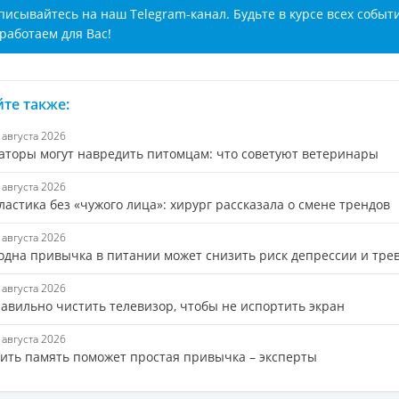
писывайтесь на наш Telegram-канал. Будьте в курсе всех событ
работаем для Вас!
те также:
8 августа 2026
аторы могут навредить питомцам: что советуют ветеринары
7 августа 2026
астика без «чужого лица»: хирург рассказала о смене трендов
7 августа 2026
 одна привычка в питании может снизить риск депрессии и тре
7 августа 2026
равильно чистить телевизор, чтобы не испортить экран
7 августа 2026
ить память поможет простая привычка – эксперты