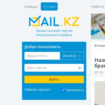
Қазақша
Русский
Новост
Казахстанский портал
электронного сервиса
В Каза
Добро пожаловать
@mail.kz
Наз
бра
07:10,
MKZ: 1495
Забыли пароль?
Запомнить