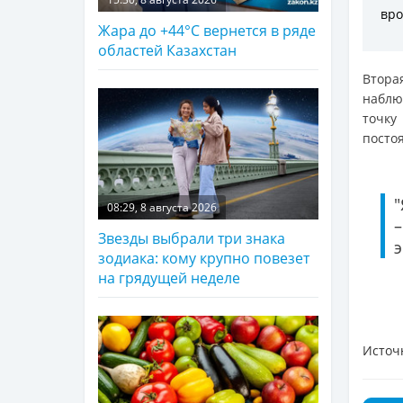
вро
Жара до +44°С вернется в ряде
областей Казахстан
Втора
наблю
точку
посто
"
08:29, 8 августа 2026
Звезды выбрали три знака
э
зодиака: кому крупно повезет
на грядущей неделе
Источ