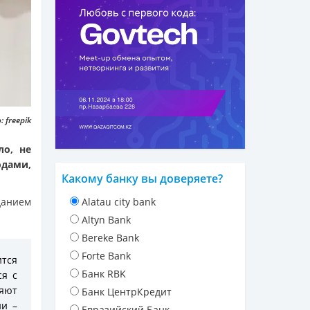
 freepik
ло, не
дами,
Какому банку вы доверяете?
данием
Alatau city bank
Altyn Bank
Bereke Bank
Forte Bank
тся
Банк RBK
ся с
ряют
Банк ЦентрКредит
ни –
Евразийский Банк