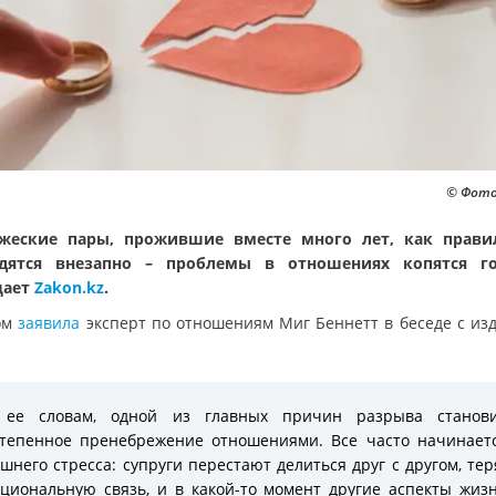
© Фото:
жеские пары, прожившие вместе много лет, как прави
одятся внезапно – проблемы в отношениях копятся го
щает
Zakon.kz
.
ом
заявила
эксперт по отношениям Миг Беннетт в беседе с из
 ее словам, одной из главных причин разрыва станови
тепенное пренебрежение отношениями. Все часто начинает
шнего стресса: супруги перестают делиться друг с другом, те
циональную связь, и в какой-то момент другие аспекты жиз