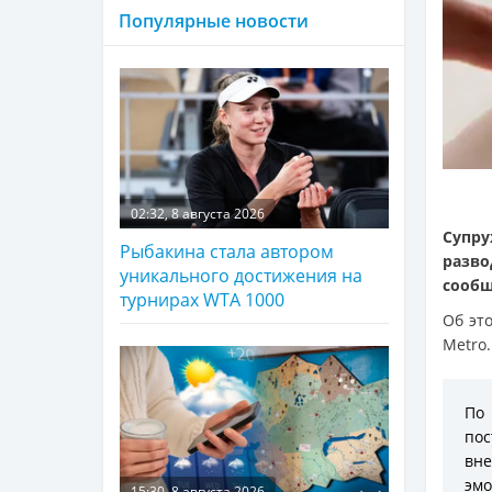
Популярные новости
02:32, 8 августа 2026
Супру
Рыбакина стала автором
разв
уникального достижения на
сооб
турнирах WTA 1000
Об эт
Metro.
По
пос
вне
эмо
15:30, 8 августа 2026