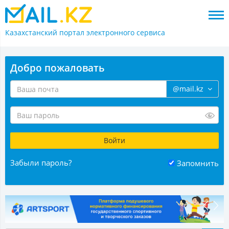
Казахстанский портал
электронного сервиса
Добро пожаловать
@mail.kz
Забыли пароль?
Запомнить