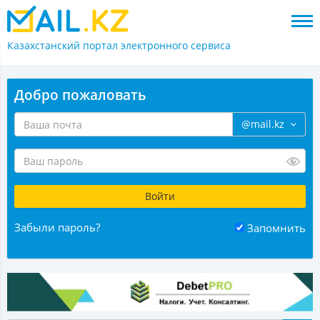
Казахстанский портал
электронного сервиса
Добро пожаловать
@mail.kz
Забыли пароль?
Запомнить