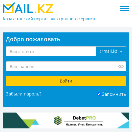
Казахстанский портал
электронного сервиса
Добро пожаловать
@mail.kz
Забыли пароль?
Запомнить