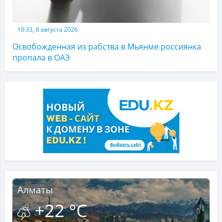
10:33, 8 августа 2026
Освобожденная из рабства в Мьянме россиянка
пропала в ОАЭ
Алматы
+22 °C