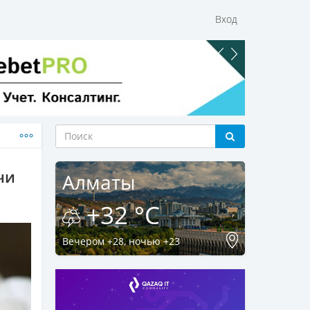
Вход
чи
Алматы
+32 °C
Вечером +28, ночью +23