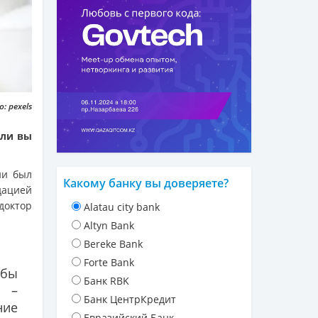
: pexels
сли вы
ни был
Какому банку вы доверяете?
дацией
доктор
Alatau city bank
Altyn Bank
Bereke Bank
Forte Bank
обы
Банк RBK
, –
Банк ЦентрКредит
ние
Евразийский Банк