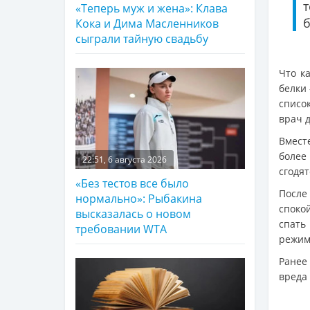
«Теперь муж и жена»: Клава
б
Кока и Дима Масленников
сыграли тайную свадьбу
Что к
белки 
списо
врач 
Вмест
более
22:51, 6 августа 2026
сгодят
«Без тестов все было
После
нормально»: Рыбакина
споко
высказалась о новом
спать
требовании WTA
режим
Ранее
вреда 