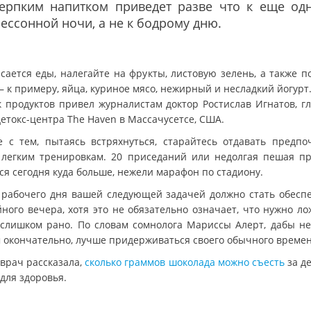
терпким напитком приведет разве что к еще од
ессонной ночи, а не к бодрому дню.
асается еды, налегайте на фрукты, листовую зелень, а также п
– к примеру, яйца, куриное мясо, нежирный и несладкий йогурт
к продуктов привел журналистам доктор Ростислав Игнатов, г
детокс-центра The Haven в Массачусетсе, США.
е с тем, пытаясь встряхнуться, старайтесь отдавать предпо
 легким тренировкам. 20 приседаний или недолгая пешая пр
ся сегодня куда больше, нежели марафон по стадиону.
 рабочего дня вашей следующей задачей должно стать обесп
йного вечера, хотя это не обязательно означает, что нужно ло
 слишком рано. По словам сомнолога Мариссы Алерт, дабы не
 окончательно, лучше придерживаться своего обычного времен
 врач рассказала,
сколько граммов шоколада можно съесть
за де
для здоровья.