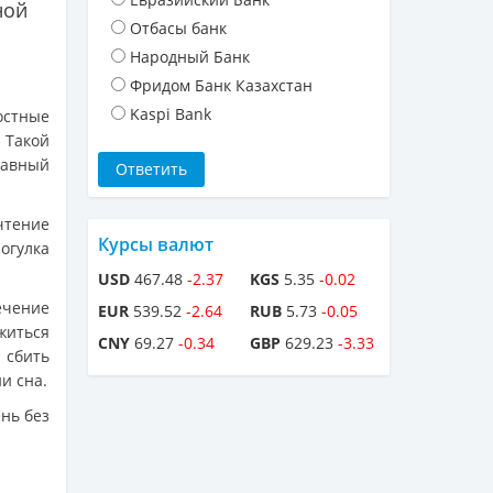
ной
Отбасы банк
Народный Банк
Фридом Банк Казахстан
Kaspi Bank
остные
. Такой
лавный
чтение
Курсы валют
огулка
USD
467.48
-2.37
KGS
5.35
-0.02
ечение
EUR
539.52
-2.64
RUB
5.73
-0.05
житься
CNY
69.27
-0.34
GBP
629.23
-3.33
 сбить
и сна.
нь без