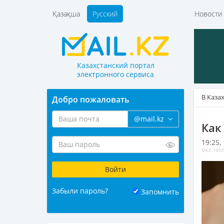
Қазақша
Русский
Новост
Казахстанский портал
электронного сервиса
В Каза
Добро пожаловать
@mail.kz
Как
19:25,
MKZ: 1493
Забыли пароль?
Запомнить