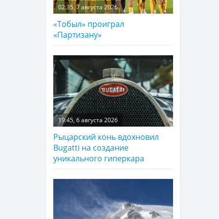
02:35, 7 августа 2026
«Тобыл» проиграл
«Партизану»
19:45, 6 августа 2026
Рыцарский конь вдохновил
Bugatti на создание
уникального гиперкара