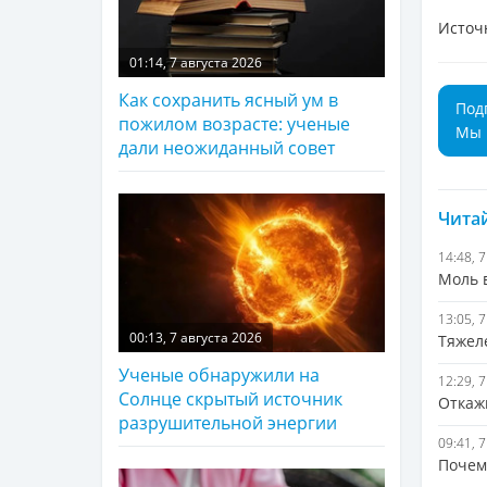
Источ
01:14, 7 августа 2026
Как сохранить ясный ум в
Под
пожилом возрасте: ученые
Мы 
дали неожиданный совет
Читай
14:48, 
Моль в
13:05, 
00:13, 7 августа 2026
Тяжеле
Ученые обнаружили на
12:29, 
Солнце скрытый источник
Откажи
разрушительной энергии
09:41, 
Почем