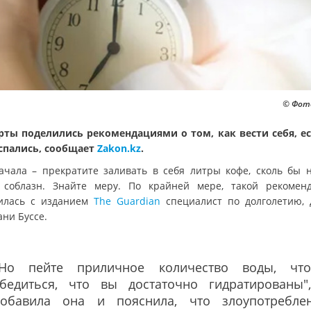
© Фото
рты поделились рекомендациями о том, как вести себя, е
спались, сообщает
Zakon.kz
.
ачала – прекратите заливать в себя литры кофе, сколь бы 
 соблазн. Знайте меру. По крайней мере, такой рекомен
илась с изданием
The Guardian
специалист по долголетию, 
ани Буссе.
"Но пейте приличное количество воды, чт
убедиться, что вы достаточно гидратированы"
добавила она и пояснила, что злоупотребле