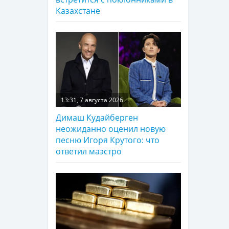
Казахстане
13:31, 7 августа 2026
Димаш Кудайберген
неожиданно оценил новую
песню Игоря Крутого: что
ответил маэстро