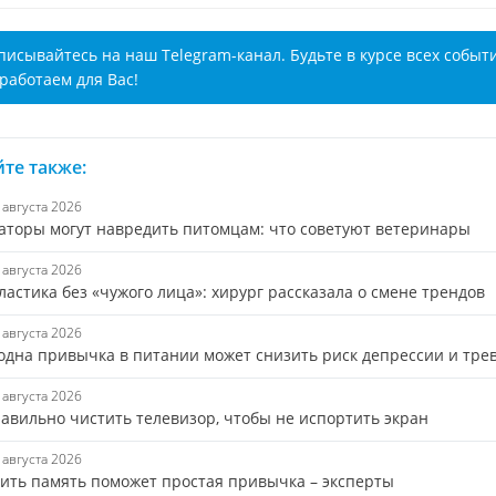
писывайтесь на наш Telegram-канал. Будьте в курсе всех событ
работаем для Вас!
те также:
8 августа 2026
аторы могут навредить питомцам: что советуют ветеринары
7 августа 2026
астика без «чужого лица»: хирург рассказала о смене трендов
7 августа 2026
 одна привычка в питании может снизить риск депрессии и тре
7 августа 2026
равильно чистить телевизор, чтобы не испортить экран
7 августа 2026
ить память поможет простая привычка – эксперты