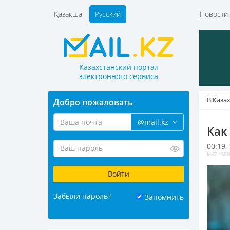
Қазақша
Русский
Новост
Казахстанский портал
электронного сервиса
В Каза
Добро пожаловать
@mail.kz
Как
00:19,
MKZ: 1509
Забыли пароль?
Запомнить