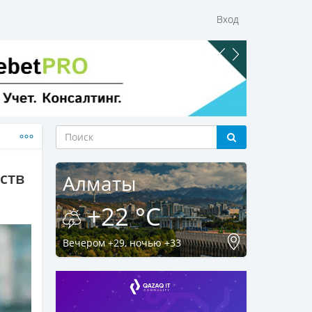
Вход
ств
Алматы
+22 °C
Вечером +29, ночью +33