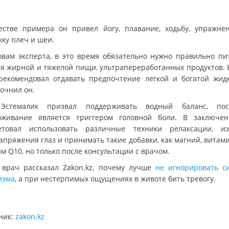
естве примера он привел йогу, плавание, ходьбу, упражне
жку плеч и шеи.
овам эксперта, в это время обязательно нужно правильно пит
ая жирной и тяжелой пищи, ультрапереработанных продуктов. 
рекомендовал отдавать предпочтение легкой и богатой жид
точнил он.
Эстемалик призвал поддерживать водный баланс, поск
оживание является триггером головной боли. В заключе
етовал использовать различные техники релаксации, из
апряжения глаз и принимать такие добавки, как магний, витами
м Q10, но только после консультации с врачом.
 врач рассказал Zakon.kz, почему лучше
не игнорировать с
изма
, а при нестерпимых ощущениях в животе бить тревогу.
ник:
zakon.kz