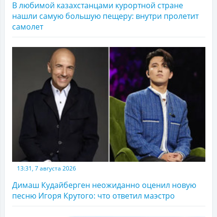
В любимой казахстанцами курортной стране
нашли самую большую пещеру: внутри пролетит
самолет
13:31, 7 августа 2026
Димаш Кудайберген неожиданно оценил новую
песню Игоря Крутого: что ответил маэстро