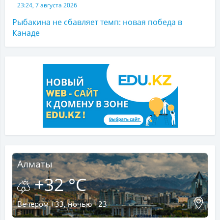
23:24, 7 августа 2026
Рыбакина не сбавляет темп: новая победа в
Канаде
Алматы
+32 °C
Вечером +33, ночью +23