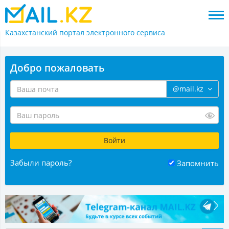
Казахстанский портал
электронного сервиса
Добро пожаловать
@mail.kz
Забыли пароль?
Запомнить