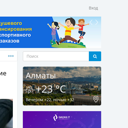
Вход
ие
Алматы
+23 °C
Вечером +22, ночью +32