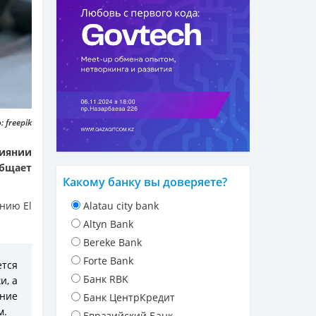
 freepik
лиянии
общает
Какому банку вы доверяете?
нию El
Alatau city bank
Altyn Bank
Bereke Bank
Forte Bank
ется
Банк RBK
и, а
ение
Банк ЦентрКредит
м.
Евразийский Банк