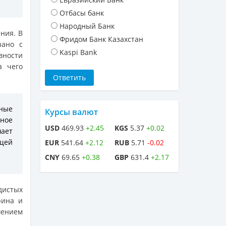
Отбасы банк
Народный Банк
ния. В
Фридом Банк Казахстан
зано с
Kaspi Bank
ности
а чего
ные
Курсы валют
ное
USD
469.93
+2.45
KGS
5.37
+0.02
ает
ющей
EUR
541.64
+2.12
RUB
5.71
-0.02
CNY
69.65
+0.38
GBP
631.4
+2.17
дистых
рина и
шением