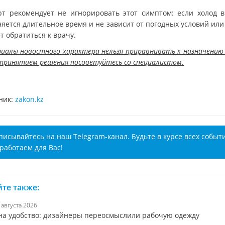
рт рекомендует не игнорировать этот симптом: если холод в
яется длительное время и не зависит от погодных условий или
т обратиться к врачу.
иалы новостного характера нельзя приравнивать к назначению 
 принятием решения посоветуйтесь со специалистом.
ник:
zakon.kz
писывайтесь на наш Telegram-канал. Будьте в курсе всех событ
работаем для Вас!
те также:
7 августа 2026
на удобство: дизайнеры переосмыслили рабочую одежду