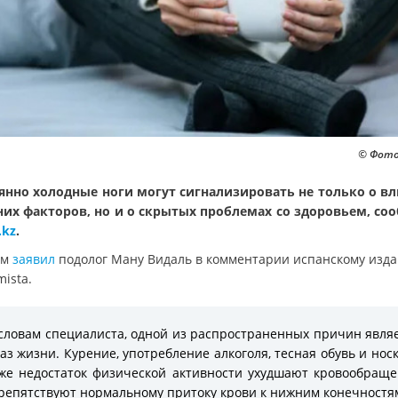
© Фото:
янно холодные ноги могут сигнализировать не только о в
их факторов, но и о скрытых проблемах со здоровьем, со
.kz
.
ом
заявил
подолог Ману Видаль в комментарии испанскому изда
ista.
словам специалиста, одной из распространенных причин явля
аз жизни. Курение, употребление алкоголя, тесная обувь и носк
же недостаток физической активности ухудшают кровообращ
репятствуют нормальному притоку крови к нижним конечностя