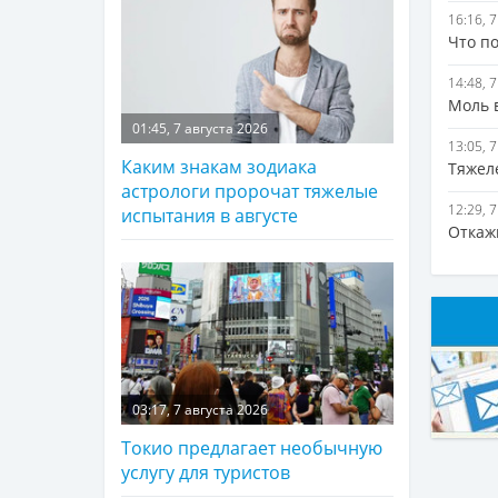
16:16, 
Что по
14:48, 
Моль в
01:45, 7 августа 2026
13:05, 
Каким знакам зодиака
Тяжеле
астрологи пророчат тяжелые
12:29, 
испытания в августе
Откажи
03:17, 7 августа 2026
Токио предлагает необычную
услугу для туристов