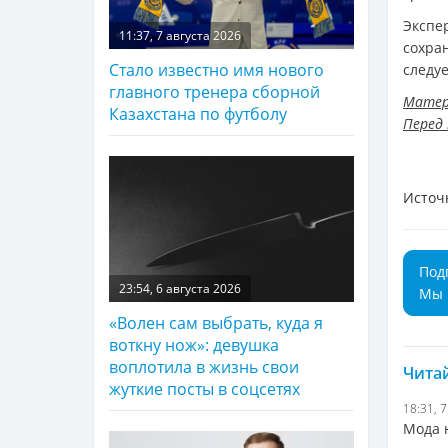
Экспе
11:37, 7 августа 2026
сохран
Стало известно имя нового
следуе
главного тренера сборной
Матер
Казахстана по футболу
Перед
Источ
Под
23:54, 6 августа 2026
Мы 
«Волен сам выбрать, куда я
воткну нож»: девушка
воплотила в жизнь свои
Читай
жуткие посты в соцсетях
18:31, 
Мода 