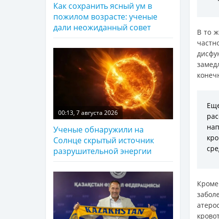
Как сохранить ясный ум в
пожилом возрасте: ученые
дали неожиданный совет
В то 
частн
дисф
замед
конеч
Ещ
00:13, 7 августа 2026
ра
на
Ученые обнаружили на
кро
Солнце скрытый источник
сре
разрушительной энергии
Кроме
забол
атеро
кровот