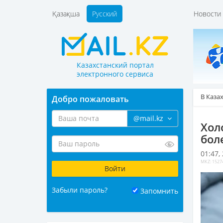
Қазақша
Русский
Новост
Казахстанский портал
электронного сервиса
В Каза
Добро пожаловать
@mail.kz
Хол
бол
01:47,
MKZ: 1527
Забыли пароль?
Запомнить