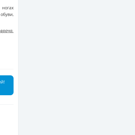
 ногах
 обуви,
врача.
ий!