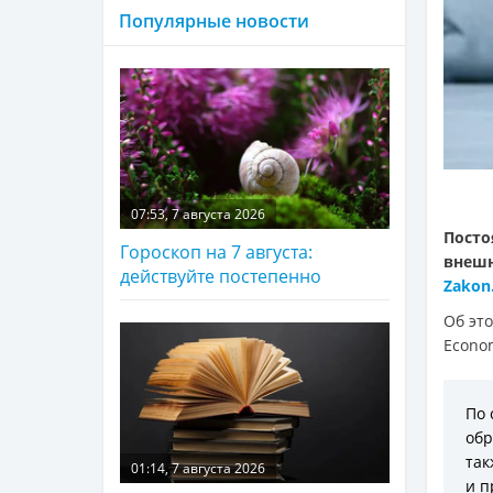
Популярные новости
07:53, 7 августа 2026
Посто
Гороскоп на 7 августа:
внешн
действуйте постепенно
Zakon
Об эт
Econom
По 
обр
так
01:14, 7 августа 2026
и п