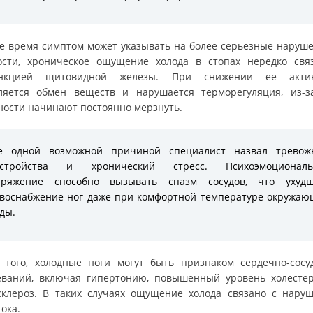
же время симптом может указывать на более серьезные наруше
ости, хроническое ощущение холода в стопах нередко свя
ункцией щитовидной железы. При снижении ее актив
ляется обмен веществ и нарушается терморегуляция, из-з
ности начинают постоянно мерзнуть.
е одной возможной причиной специалист назвал тревож
сстройства и хронический стресс. Психоэмоциональ
пряжение способно вызывать спазм сосудов, что ухудш
воснабжение ног даже при комфортной температуре окружа
ды.
 того, холодные ноги могут быть признаком сердечно-сосу
еваний, включая гипертонию, повышенный уровень холесте
склероз. В таких случаях ощущение холода связано с нару
ока.