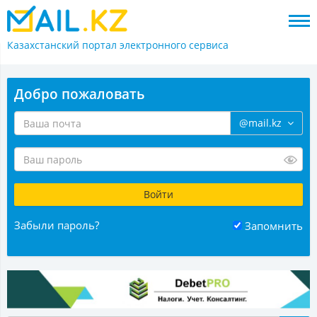
Казахстанский портал
электронного сервиса
Добро пожаловать
@mail.kz
Забыли пароль?
Запомнить