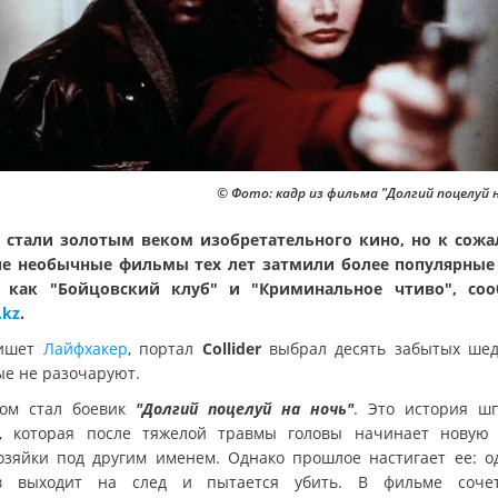
© Фото: кадр из фильма "Долгий поцелуй 
е стали золотым веком изобретательного кино, но к сож
е необычные фильмы тех лет затмили более популярные
 как "Бойцовский клуб" и "Криминальное чтиво", со
.kz
.
пишет
Лайфхакер
, портал
Collider
выбрал десять забытых шед
ые не разочаруют.
ом стал боевик
"Долгий поцелуй на ночь"
. Это история ш
, которая после тяжелой травмы головы начинает новую
озяйки под другим именем. Однако прошлое настигает ее: о
в выходит на след и пытается убить. В фильме соче