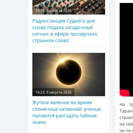
18:11, 9 августа 2026
Радиостанция Судного дня
снова подала загадочный
сигнал: в эфире прозвучало
странное слово
14:23, 9 августа 2026
Жуткое явление во время
На т
солнечных затмений: ученые
Таран
пытаются разгадать тайные
строи
знаки
на ней
не по 