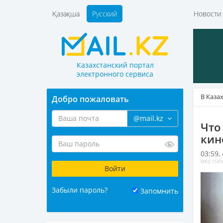
Қазақша
Русский
Новост
Казахстанский портал
электронного сервиса
В Каза
Добро пожаловать
@mail.kz
Что
кин
03:59,
MKZ: 1549
Забыли пароль?
Запомнить