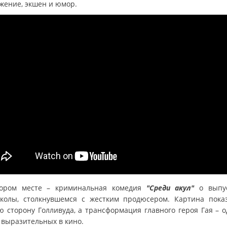
жение, экшен и юмор.
ором месте – криминальная комедия
"Среди акул"
о выпус
колы, столкнувшемся с жестким продюсером. Картина пока
ю сторону Голливуда, а трансформация главного героя Гая – о
 выразительных в кино.