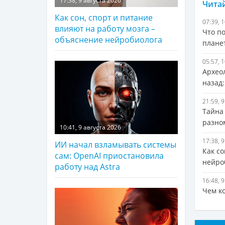
17:38, 9 августа 2026
Читай
Как сон, спорт и питание
07:39, 
влияют на работу мозга –
Что п
объяснение нейробиолога
плане
05:57, 
Архео
назад:
21:59, 
Тайна
разно
10:41, 9 августа 2026
17:38, 
ИИ начал взламывать системы
Как со
сам: OpenAI приостановила
нейро
работу над Astra
16:48, 
Чем к