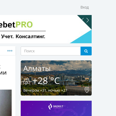
Вход
х
Алматы
нии
+28 °C
Вечером +31, ночью +27