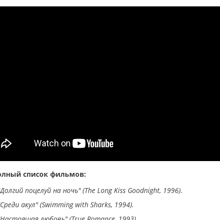
олный список фильмов:
"Долгий поцелуй на ночь" (The Long Kiss Goodnight, 1996).
"​Среди акул" (Swimming with Sharks, 1994).
"Настоящая любовь" (True Romance, 1993).