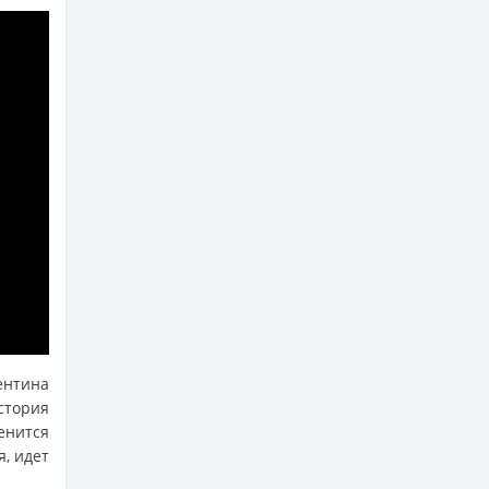
нтина
стория
енится
я, идет