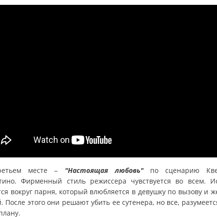
ретьем месте –
"Настоящая любовь"
по сценарию Кве
тино. Фирменный стиль режиссера чувствуется во всем. И
тся вокруг парня, который влюбляется в девушку по вызову и ж
. После этого они решают убить ее сутенера, но все, разумеетс
плану.