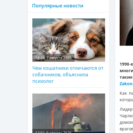
Популярные новости
16:48, 9 августа 2026
1990‑
Чем кошатники отличаются от
многи
собачников, объяснила
такие
психолог
Zakon
Как 
котор
Лидер
Чарли
домох
враго
17:02, 9 августа 2026