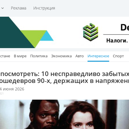
и
Реклама
Инструкция
хстане
В мире
Политика
Экономика
Авто
Интересное
Спорт
 посмотреть: 10 несправедливо забыты
ошедевров 90‑х, держащих в напряже
 4 июня 2026
421