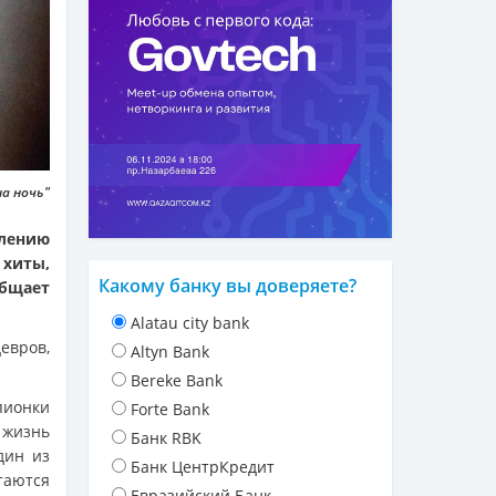
на ночь"
алению
 хиты,
Какому банку вы доверяете?
общает
Alatau city bank
евров,
Altyn Bank
Bereke Bank
пионки
Forte Bank
 жизнь
Банк RBK
дин из
Банк ЦентрКредит
таются
Евразийский Банк