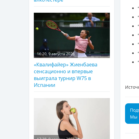
16:20, 9 августа 2026
«Квалифайер» Жиенбаева
сенсационно и впервые
выиграла турнир W75 в
Испании
Источ
Под
Мы 