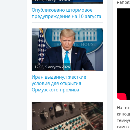
напря
Опубликовано штормовое
предупреждение на 10 августа
12:03, 9 августа 2026
Иран выдвинул жесткие
условия для открытия
Ормузского пролива
На вт
кинош
темну
самых