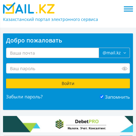
Казахстанский портал
электронного сервиса
Добро пожаловать
@mail.kz
Забыли пароль?
Запомнить