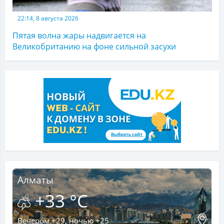
22:14, 8 августа 2026
Пятая волна жары надвигается на
Великобританию на фоне сильной засухи
Алматы
+33 °C
Вечером +29, ночью +25