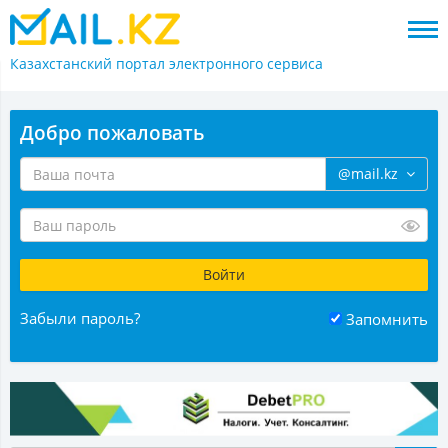
Казахстанский портал
электронного сервиса
Добро пожаловать
@mail.kz
Забыли пароль?
Запомнить