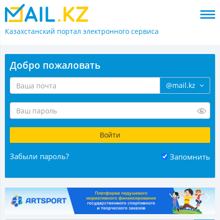
Казахстанский портал
электронного сервиса
Добро пожаловать
@mail.kz
Забыли пароль?
Запомнить