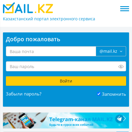
Казахстанский портал
электронного сервиса
Добро пожаловать
@mail.kz
Забыли пароль?
Запомнить