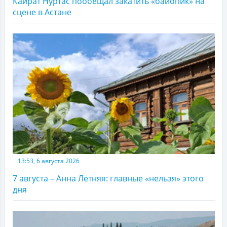
Кайрат Нуртас пообещал закатить «байопик» на
сцене в Астане
13:53, 6 августа 2026
7 августа – Анна Летняя: главные «нельзя» этого
дня