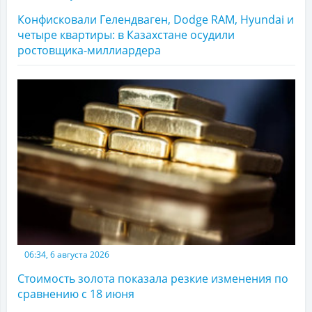
Конфисковали Гелендваген, Dodge RAM, Hyundai и
четыре квартиры: в Казахстане осудили
ростовщика-миллиардера
06:34, 6 августа 2026
Стоимость золота показала резкие изменения по
сравнению с 18 июня