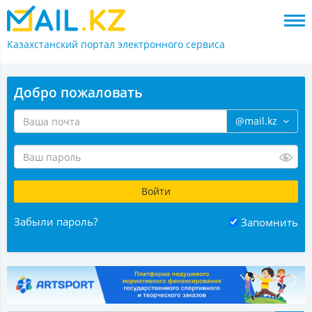
Казахстанский портал
электронного сервиса
Добро пожаловать
@mail.kz
Забыли пароль?
Запомнить