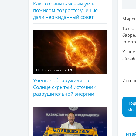
Как сохранить ясный ум в
пожилом возрасте: ученые
дали неожиданный совет
Миров
Так, ф
барре
Interm
Утром
558,66
00:13, 7 августа 2026
Ученые обнаружили на
Источ
Солнце скрытый источник
разрушительной энергии
Под
Мы 
Читай