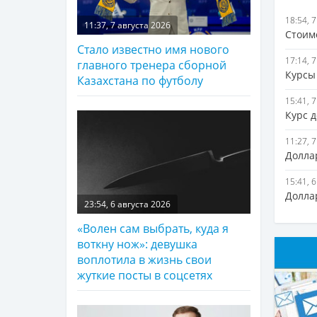
18:54, 
11:37, 7 августа 2026
Стоим
Стало известно имя нового
17:14, 
главного тренера сборной
Курсы 
Казахстана по футболу
15:41, 
Курс д
11:27, 
Доллар
15:41, 
Долла
23:54, 6 августа 2026
«Волен сам выбрать, куда я
воткну нож»: девушка
воплотила в жизнь свои
жуткие посты в соцсетях