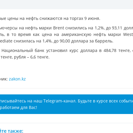
ые цены на нефть снижаются на торгах 9 июня.
ьючерсы на нефть марки Brent снизились на 1,2%, до 93,11 дол
ль, в то время как цена на американскую нефть марки West
ediate снизилась на 1,4%, до 90,00 доллара за баррель.
 Национальный банк установил курс доллара в 484,78 тенге, 
 тенге, рубля – 6,6 тенге.
ник:
zakon.kz
писывайтесь на наш Telegram-канал. Будьте в курсе всех событ
работаем для Вас!
те также: