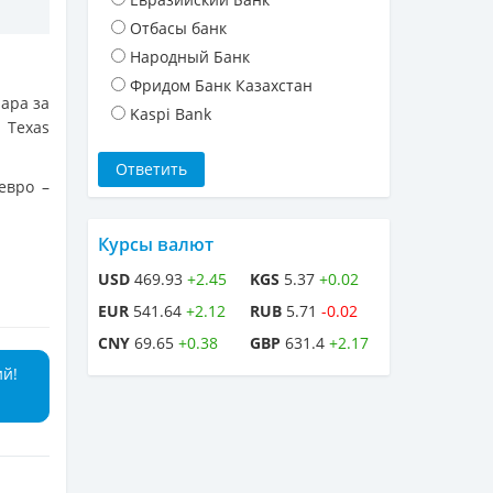
Отбасы банк
Народный Банк
Фридом Банк Казахстан
лара за
Kaspi Bank
 Texas
евро –
Курсы валют
USD
469.93
+2.45
KGS
5.37
+0.02
EUR
541.64
+2.12
RUB
5.71
-0.02
CNY
69.65
+0.38
GBP
631.4
+2.17
ий!