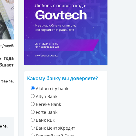
 freepik
6 года
бщает
Какому банку вы доверяете?
тенге,
Alatau city bank
Altyn Bank
Bereke Bank
Forte Bank
Банк RBK
нге,
Банк ЦентрКредит
Евразийский Банк