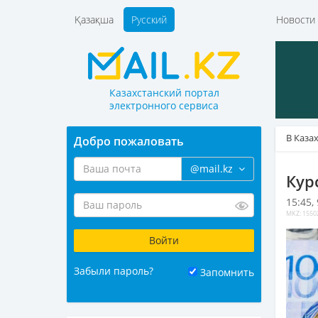
Қазақша
Русский
Новост
Казахстанский портал
электронного сервиса
В Каза
Добро пожаловать
@mail.kz
Кур
15:45,
MKZ: 1550
Забыли пароль?
Запомнить