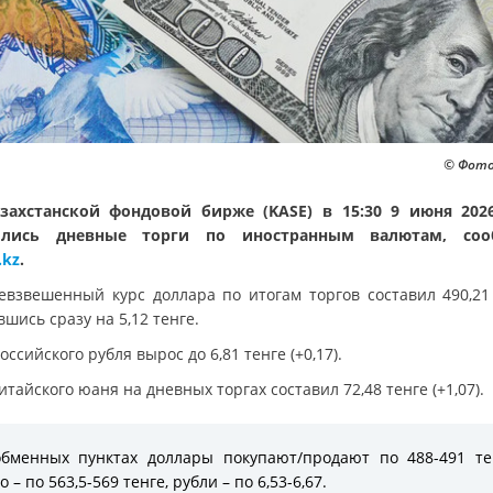
© Фото:
захстанской фондовой бирже (KASE) в 15:30 9 июня 202
ылись дневные торги по иностранным валютам, соо
.kz
.
евзвешенный курс доллара по итогам торгов составил 490,21 
шись сразу на 5,12 тенге.
оссийского рубля вырос до 6,81 тенге (+0,17).
итайского юаня на дневных торгах составил 72,48 тенге (+1,07).
бменных пунктах доллары покупают/продают по 488-491 те
о – по 563,5-569 тенге, рубли – по 6,53-6,67.