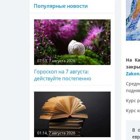
Популярные новости
На Ка
07:53, 7 августа 2026
закр
Гороскоп на 7 августа:
Zakon
действуйте постепенно
Средн
подняв
Курс р
Курс к
В о
01:14, 7 августа 2026
евр