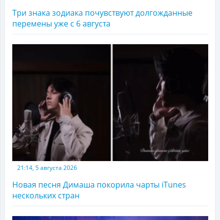
Три знака зодиака почувствуют долгожданные
перемены уже с 6 августа
21:14, 5 августа 2026
Новая песня Димаша покорила чарты iTunes
нескольких стран