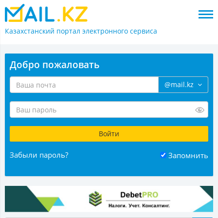
Казахстанский портал
электронного сервиса
Добро пожаловать
@mail.kz
Забыли пароль?
Запомнить