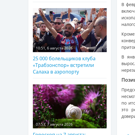
В фев
включ
ископ
налог
Кроме
конве
прито
10:51, 6 августа 2026
В янв
25 000 болельщиков клуба
вырос
«Трабзонспор» встретили
нерези
Салаха в аэропорту
Пози
Предс
несмо
по ит
это р
довер
07:53, 7 августа 2026
Гороскоп на 7 августа: