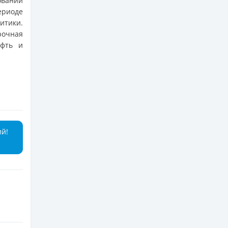
вании
ериоде
итики.
рочная
ефть и
ий!