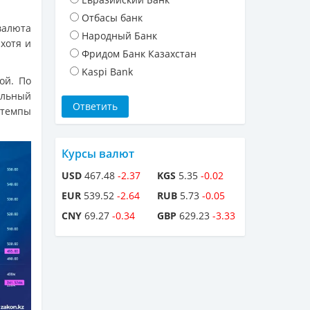
Отбасы банк
валюта
Народный Банк
хотя и
Фридом Банк Казахстан
Kaspi Bank
ой. По
альный
, темпы
Курсы валют
USD
467.48
-2.37
KGS
5.35
-0.02
EUR
539.52
-2.64
RUB
5.73
-0.05
CNY
69.27
-0.34
GBP
629.23
-3.33