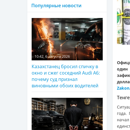
Популярные новости
10:42, 6 августа 2026
Офици
Казахстанец бросил спичку в
один 
окно и сжег соседний Audi A6:
зафик
почему суд признал
долла
виновными обоих водителей
Zakon
Тенге
Ситуа
года.
нача
единс