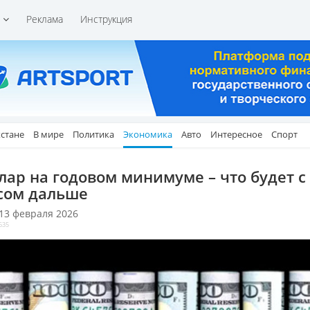
и
Реклама
Инструкция
хстане
В мире
Политика
Экономика
Авто
Интересное
Спорт
лар на годовом минимуме – что будет с
сом дальше
 13 февраля 2026
635