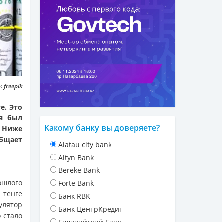
 freepik
е. Это
ля был
Какому банку вы доверяете?
. Ниже
общает
Alatau city bank
Altyn Bank
Bereke Bank
ошлого
Forte Bank
 тенге
Банк RBK
лятор
Банк ЦентрКредит
 стало
Евразийский Банк