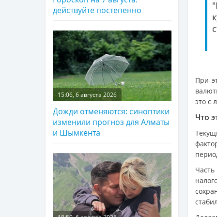
действуйте постепенно
с
При э
валют
15:06, 6 августа 2026
это с 
Дожди отменяются: синоптики
Что э
изменили прогноз для Алматы
и Шымкента
Текущ
факто
перио
Часть
налог
сохра
стаби