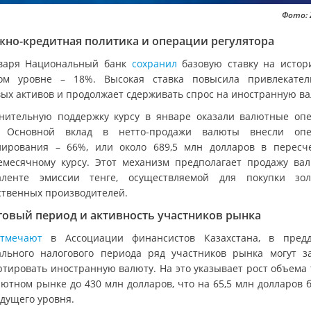
Фото: 
жно-кредитная политика и операции регулятора
варя Национальный банк
сохранил
базовую ставку на истор
ом уровне – 18%. Высокая ставка повысила привлекател
вых активов и продолжает сдерживать спрос на иностранную ва
нительную поддержку курсу в январе оказали валютные оп
. Основной вклад в нетто-продажи валюты внесли опе
лирования – 66%, или около 689,5 млн долларов в пересч
емесячному курсу. Этот механизм предполагает продажу ва
аленте эмиссии тенге, осуществляемой для покупки зо
ственных производителей.
говый период и активность участников рынка
отмечают
в Ассоциации финансистов Казахстана, в пред
ального налогового периода ряд участников рынка могут з
ртировать иностранную валюту. На это указывает рост объема 
лютном рынке до 430 млн долларов, что на 65,5 млн долларов 
дущего уровня.