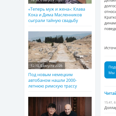
Дела
18:59, 6 августа 2026
долго
«Теперь муж и жена»: Клава
относ
Кока и Дима Масленников
Кратк
сыграли тайную свадьбу
динам
повед
Источ
12:10, 6 августа 2026
Под
Мы 
Под новым немецким
автобаном нашли 2000-
летнюю римскую трассу
Читай
15:41, 
Долла