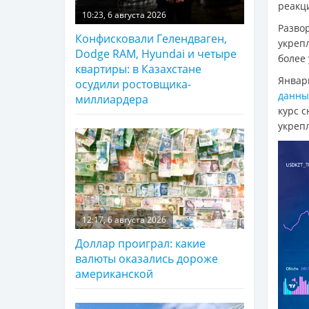
реакци
10:23, 6 августа 2026
Разво
Конфисковали Гелендваген,
укреп
Dodge RAM, Hyundai и четыре
более 
квартиры: в Казахстане
Январ
осудили ростовщика-
данн
миллиардера
курс с
укреп
12:17, 6 августа 2026
Доллар проиграл: какие
валюты оказались дороже
американской