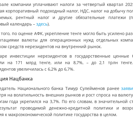
рале компании уплачивают налоги за четвертый квартал 2025
ая корпоративный подоходный налог, НДС, налог на добычу по
аемых, рентный налог и другие обязательные платежи (
овый календарь –
здесь
).
 того, по оценке АФК, укрепление тенге могло быть усилено ра
ртациями валюты для операционных нужд отдельных комп
ком средств нерезидентов на внутренний рынок.
аре инвестиции нерезидентов в государственные ценные 
ли на 171 млрд тенге, или на 8,7%, – до 2,1 трлн тенге
дентов увеличилась с 6,2% до 6,7%.
ция Нацбанка
едатель Национального банка Тимур Сулейменов ранее
заяв
тря на волатильность внешних рынков и рост спроса на валюту,
огам года укрепился на 3,7%. По его словам, в значительной с
езультат проводимой денежно-кредитной политики и возр
ия к макроэкономической политике государства в целом.