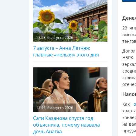
Дене
23 ян
высок
13:53, 6 августа 2026
тенго
7 августа – Анна Летняя:
Допол
главные «нельзя» этого дня
НБРК
зерка
средн
эквив
отече
Нало
Как
11:46, 6 августа 2026
кварт
конве
Сати Казанова спустя год
на ва
объяснила, почему назвала
преды
дочь Анагха