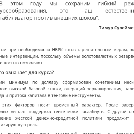
"В этом году мы сохраним гибкий реж
курсообразования, это наш естественн
табилизатор против внешних шоков".
Тимур Сулейме
том при необходимости НБРК готов к решительным мерам, в
ные интервенции, поскольку объемы золотовалютных резерв
легкостью позволяют.
то означает для курса?
ий минимум по доллару сформирован сочетанием неск
ров: высокой базовой ставки, операций зеркалирования, нало
да и притока капитала в тенговые инструменты.
 этих факторов носит временный характер. После заве
овых выплат поддержка тенге может ослабнуть. С другой ст
нение жесткой денежно-кредитной политики продолжит 
лизирующую роль.