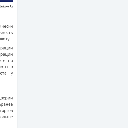
Zakon.kz
ически
ьность
люту.
ерации
рации
ете по
люты в
лота у
дверии
аранее
торгов
больше