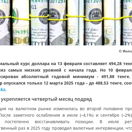
© Фото:
альный курс доллара на 13 февраля составляет 494,28 тенг
из самых низких уровней с начала года. Но 10 февра
сирован абсолютный годовой минимум - 491,88 тенге
р опускался только 12 марта 2025 года – до 488,53 тенге, со
.kz
.
 укрепляется четвертый месяц подряд
ция на валютном рынке изменилась во второй половине пр
 После заметного ослабления в июле (–4,1%) и сентябре (–2%)
л постепенно восстанавливать позиции. В июле регу
твенный раз в 2025 году проводил валютные интервенции, что