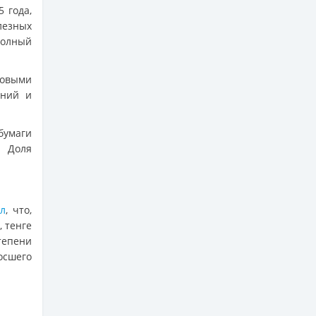
 года,
лезных
полный
зовыми
аний и
бумаги
. Доля
ил
, что,
 тенге
тепени
осшего