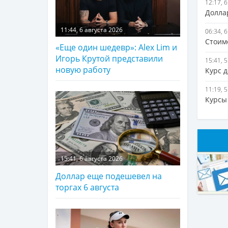
12:17, 
Долла
11:44, 6 августа 2026
06:34, 
Стоим
«Еще один шедевр»: Alex Lim и
Игорь Крутой представили
15:41, 
новую работу
Курс 
11:19, 
Курсы
15:41, 6 августа 2026
Доллар еще подешевел на
торгах 6 августа