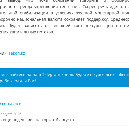
ем вывод, что пока оснований говорить о формиро
срочного тренда укрепления тенге нет. Скорее речь идет о п
ительной стабилизации в условиях жесткой монетарной пол
осрочно национальная валюта сохраняет поддержку. Среднес
ика будет зависеть от внешней конъюнктуры, цен на н
ения капитальных потоков.
ник:
zakon.kz
писывайтесь на наш Telegram-канал. Будьте в курсе всех событ
работаем для Вас!
те также:
6 августа 2026
р еще подешевел на торгах 6 августа