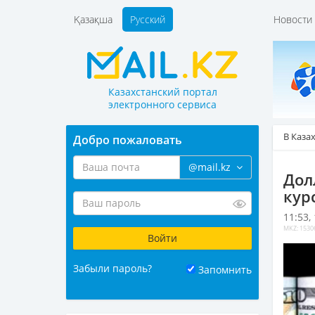
Қазақша
Русский
Новост
Казахстанский портал
электронного сервиса
В Каза
Добро пожаловать
@mail.kz
Дол
кур
11:53,
MKZ: 1530
Забыли пароль?
Запомнить