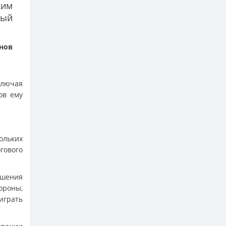
им
ый
нов
ключая
ов ему
ольких
гового
ршения
ороны,
играть