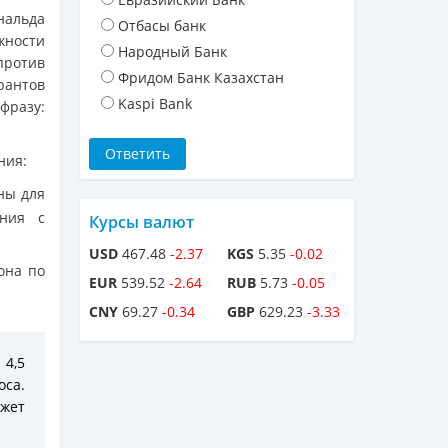
нальда
Отбасы банк
жности
Народный Банк
ротив
Фридом Банк Казахстан
рантов
Kaspi Bank
фразу:
ния:
ны для
ения с
Курсы валют
USD
467.48
-2.37
KGS
5.35
-0.02
она по
EUR
539.52
-2.64
RUB
5.73
-0.05
CNY
69.27
-0.34
GBP
629.23
-3.33
 4,5
оса.
ожет