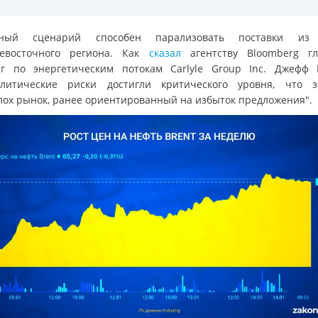
бный сценарий способен парализовать поставки из 
евосточного региона. Как
сказал
агентству Bloomberg г
ег по энергетическим потокам Carlyle Group Inc. Джефф 
олитические риски достигли критического уровня, что з
лох рынок, ранее ориентированный на избыток предложения".