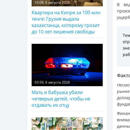
10:08, 6 августа 2026
В вед
произ
Квартира на Кипре за 100 млн
ущерб
тенге: Грузия выдала
казахстанца, которому грозит
до 10 лет лишения свободы
Тем
от
эне
раб
Факто
03:59, 6 августа 2026
Несмо
рынке
Мать и бабушка убили
долла
четверых детей, чтобы не
фунда
отдавать их отцу
Финан
внима
данны