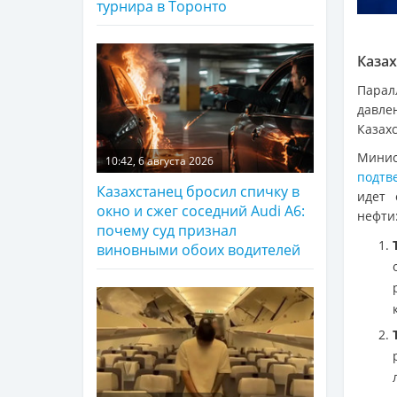
турнира в Торонто
Казах
Парал
давле
Казахс
Минис
10:42, 6 августа 2026
подтв
Казахстанец бросил спичку в
идет 
окно и сжег соседний Audi A6:
нефти
почему суд признал
виновными обоих водителей