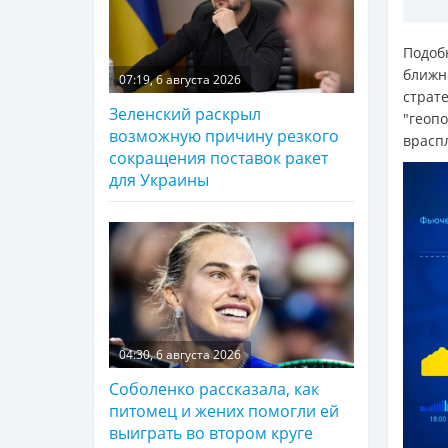
Подо
ближн
07:19, 6 августа 2026
страт
Зеленский раскрыл
"геоп
возможную причину резкого
врасп
сокращения поставок ракет
для Украины
04:30, 6 августа 2026
Соболенко рассказала, как
питомец и жених помогли ей
выиграть во втором круге