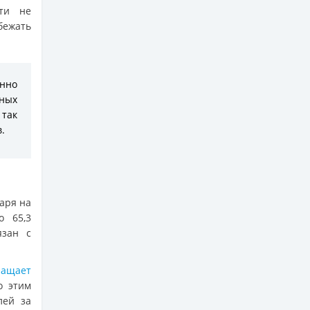
фти не
бежать
енно
ных
 так
.
аря на
о 65,3
язан с
ращает
о этим
лей за