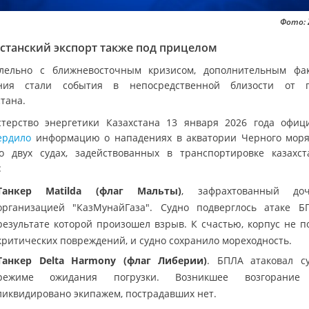
Фото: 
станский экспорт также под прицелом
лельно с ближневосточным кризисом, дополнительным фа
ния стали события в непосредственной близости от 
тана.
терство энергетики Казахстана 13 января 2026 года офиц
ердило
информацию о нападениях в акватории Черного моря
о двух судах, задействованных в транспортировке казахст
:
Танкер Matilda (флаг Мальты)
, зафрахтованный доч
организацией "КазМунайГаза". Судно подверглось атаке Б
результате которой произошел взрыв. К счастью, корпус не п
критических повреждений, и судно сохранило мореходность.
Танкер Delta Harmony (флаг Либерии)
. БПЛА атаковал с
режиме ожидания погрузки. Возникшее возгорание
ликвидировано экипажем, пострадавших нет.