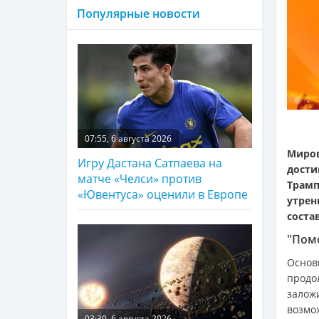
Популярные новости
07:55, 6 августа 2026
Миро
Игру Дастана Сатпаева на
дост
матче «Челси» против
Трам
«Ювентуса» оценили в Европе
утрен
соста
"Пом
Осно
продо
залож
возмо
03:30, 6 августа 2026