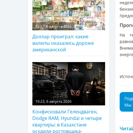
недел
бензи
предл
Прог
12:17, 6 августа 2026
На т
Доллар проиграл: какие
равно
валюты оказались дороже
Внима
американской
энерг
Источ
Под
10:23, 6 августа 2026
Мы 
Конфисковали Гелендваген,
Dodge RAM, Hyundai и четыре
квартиры: в Казахстане
Читай
осудили ростовщика-