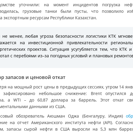
омстве уточнили: на момент инцидентов погрузка не
водилась, грузовые танки были пусты, что позволило из
а экспортным ресурсам Республики Казахстан.
 не менее, любая угроза безопасности логистики КТК мгнов
ражается на инвестиционной привлекательности региональ
ргетических проектов. Ситуация усугубляется тем, что КТК и
отал с перебоями из–за погодных условий и плановых ремонтов
р запасов и ценовой откат
тря на мощный рост цены в предыдущих сессиях, утром 14 янв
 зафиксировано небольшое снижение: Brent опустился д
ра, а WTI – до 60,87 доллара за баррель. Этот откат св
ментальными данными из США.
совый обозреватель Аюшман Оджа (Бенгалуру, Индия)
об
ние на отчет Американского института нефти (API). Согласн
м, запасы сырой нефти в США выросли на 5,3 млн барре