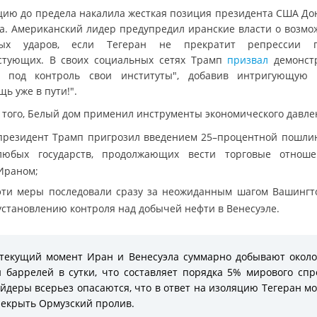
цию до предела накалила жесткая позиция президента США До
а. Американский лидер предупредил иранские власти о возмо
ных ударов, если Тегеран не прекратит репрессии п
стующих. В своих социальных сетях Трамп
призвал
демонст
ь под контроль свои институты", добавив интригующую 
ь уже в пути!".
 того, Белый дом применил инструменты экономического давле
президент Трамп пригрозил введением 25–процентной пошли
любых государств, продолжающих вести торговые отнош
Ираном;
эти меры последовали сразу за неожиданным шагом Вашингт
установлению контроля над добычей нефти в Венесуэле.
текущий момент Иран и Венесуэла суммарно добывают около
 баррелей в сутки, что составляет порядка 5% мирового спр
йдеры всерьез опасаются, что в ответ на изоляцию Тегеран м
екрыть Ормузский пролив.