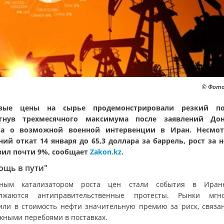
© Фото:
вые цены на сырье продемонстрировали резкий по
игнув трехмесячного максимума после заявлений Дон
па о возможной военной интервенции в Иран. Несмот
ний откат 14 января до 65,3 доллара за баррель, рост за 
вил почти 9%, сообщает
Zakon.kz
.
ощь в пути"
вным катализатором роста цен стали события в Иране
лжаются антиправительственные протесты. Рынки мгн
или в стоимость нефти значительную премию за риск, связа
жными перебоями в поставках.