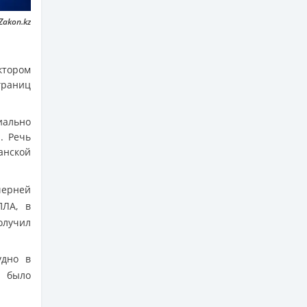
Zakon.kz
ктором
границ
иально
. Речь
анской
ерней
ПЛА, в
олучил
удно в
 было