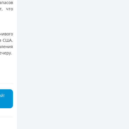
апасов
т, что
ивого
в США.
вления
ечеру.
ий!