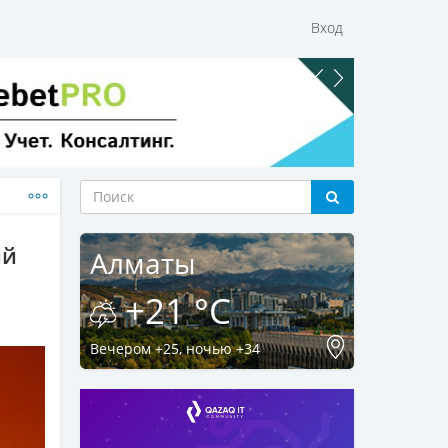
Вход
ий
Алматы
+21 °C
Вечером +25, ночью +34