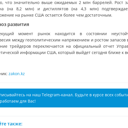
ю, что значительно выше ожидаемых 2 млн баррелей. Рост з
на (на 8,2 млн) и дистиллятов (на 4,3 млн) подтверждае
ожение на рынке США остается более чем достаточным.
ноз развития
екущий момент рынок находится в состоянии неустойч
весия между геополитическим напряжением и ростом запасов 
ние трейдеров переключается на официальный отчет Упра
етической информации США, который выйдет сегодня ближе к в
ник:
zakon.kz
писывайтесь на наш Telegram-канал. Будьте в курсе всех событ
работаем для Вас!
те также: