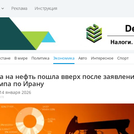
и
Реклама
Инструкция
хстане
В мире
Политика
Экономика
Авто
Интересное
Спорт
а на нефть пошла вверх после заявлен
мпа по Ирану
 14 января 2026
978