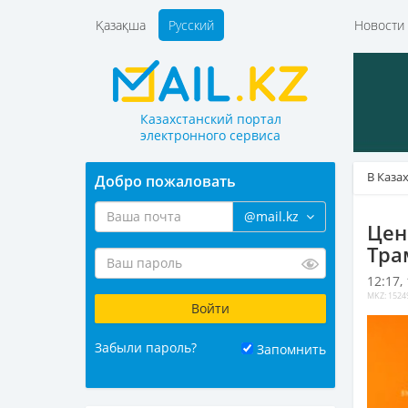
Қазақша
Русский
Новост
Казахстанский портал
электронного сервиса
В Каза
Добро пожаловать
@mail.kz
Цен
Тра
12:17,
MKZ: 1524
Забыли пароль?
Запомнить