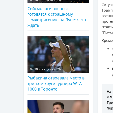
Ситуа
Сейсмологи впервые
Трамп
готовятся к страшному
воен
землетрясению на Луне: чего
проте
ждать
"взят
"Помощ
Кроме
02:30, 6 августа 2026
Рыбакина отвоевала место в
третьем круге турнира WTA
1000 в Торонто
На 
млн
Тре
пер