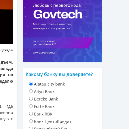
 freepik
дъем,
альда
Какому банку вы доверяете?
ря на
неделю
Alatau city bank
Altyn Bank
Bereke Bank
, где
Forte Bank
овенно
Банк RBK
нную с
Банк ЦентрКредит
Евразийский Банк