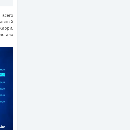
всего
лавный
Карри,
астало