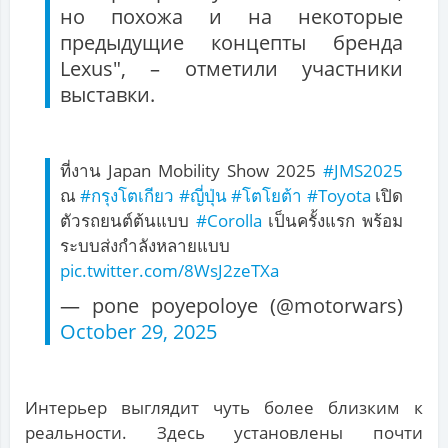
но похожа и на некоторые
предыдущие концепты бренда
Lexus", – отметили участники
выставки.
ที่งาน Japan Mobility Show 2025
#JMS2025
ณ
#กรุงโตเกียว
#ญี่ปุ่น
#โตโยต้า
#Toyota
เปิด
ตัวรถยนต์ต้นแบบ
#Corolla
เป็นครั้งแรก พร้อม
ระบบส่งกำลังหลายแบบ
pic.twitter.com/8WsJ2zeTXa
— pone poyepoloye (@motorwars)
October 29, 2025
Интерьер выглядит чуть более близким к
реальности. Здесь установлены почти