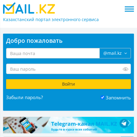
Казахстанский портал
электронного сервиса
Добро пожаловать
@mail.kz
Забыли пароль?
Запомнить