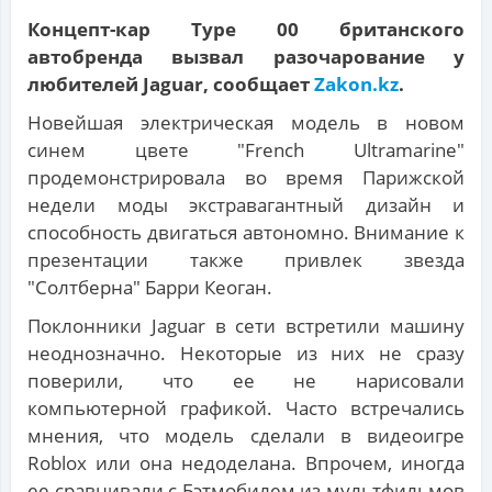
Концепт-кар Type 00 британского
автобренда вызвал разочарование у
любителей Jaguar, сообщает
Zakon.kz
.
Новейшая электрическая модель в новом
синем цвете "French Ultramarine"
продемонстрировала во время Парижской
недели моды экстравагантный дизайн и
способность двигаться автономно. Внимание к
презентации также привлек звезда
"Солтберна" Барри Кеоган.
Поклонники Jaguar в сети встретили машину
неоднозначно. Некоторые из них не сразу
поверили, что ее не нарисовали
компьютерной графикой. Часто встречались
мнения, что модель сделали в видеоигре
Roblox или она недоделана. Впрочем, иногда
ее сравнивали с Бэтмобилем из мультфильмов