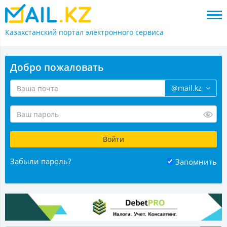
Казахстанский портал
электронного сервиса
Добро пожаловать
@mail.kz
Забыли пароль?
Запомнить