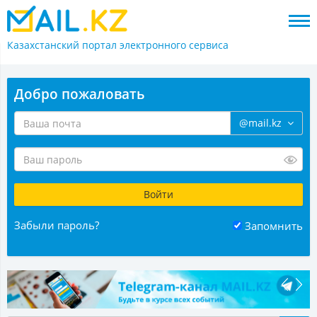
Казахстанский портал
электронного сервиса
Добро пожаловать
@mail.kz
Забыли пароль?
Запомнить