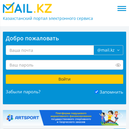
Казахстанский портал
электронного сервиса
Добро пожаловать
@mail.kz
Забыли пароль?
Запомнить