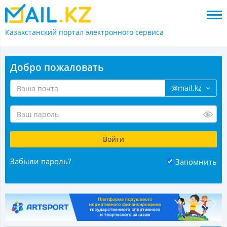
Казахстанский портал
электронного сервиса
Добро пожаловать
@mail.kz
Забыли пароль?
Запомнить