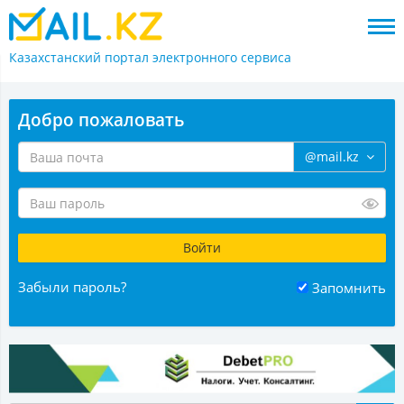
Казахстанский портал
электронного сервиса
Добро пожаловать
@mail.kz
Забыли пароль?
Запомнить