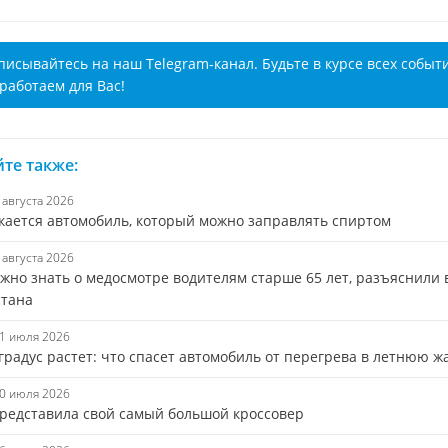
писывайтесь на наш Telegram-канал. Будьте в курсе всех событ
работаем для Вас!
те также:
3 августа 2026
кается автомобиль, который можно заправлять спиртом
1 августа 2026
ужно знать о медосмотре водителям старше 65 лет, разъяснили
стана
31 июля 2026
градус растет: что спасет автомобиль от перегрева в летнюю ж
30 июля 2026
представила свой самый большой кроссовер