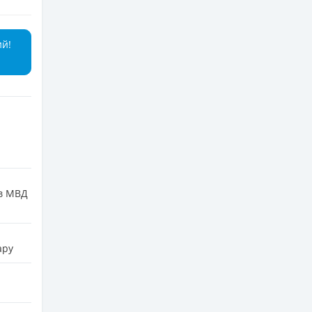
ий!
 в МВД
ару