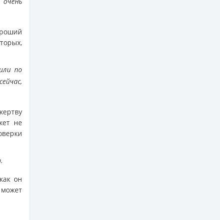
 очень
ороший
торых,
или по
сейчас,
ертву
жет не
оверки
.
как он
 может