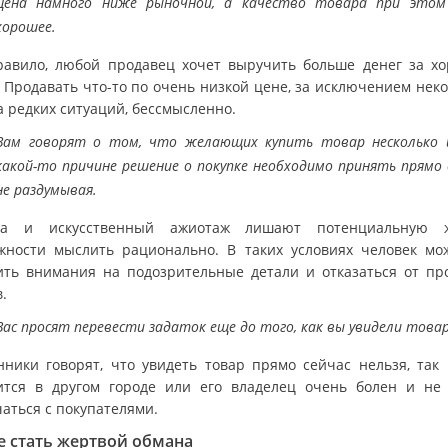
Цена намного ниже рыночной, а качество товара при этом
хорошее.
равило, любой продавец хочет выручить больше денег за х
. Продавать что-то по очень низкой цене, за исключением неко
а редких ситуаций, бессмысленно.
Вам говорят о том, что желающих купить товар несколько 
какой-то причине решение о покупке необходимо принять прямо 
не раздумывая.
ка и искусственный ажиотаж лишают потенциальную ж
жности мыслить рационально. В таких условиях человек мо
ить внимания на подозрительные детали и отказаться от пр
.
Вас просят перевести задаток еще до того, как вы увидели товар
ники говорят, что увидеть товар прямо сейчас нельзя, так 
ится в другом городе или его владелец очень болен и не
чаться с покупателями.
е стать жертвой обмана