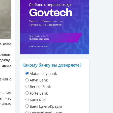
: pexels
лями.
оход.
Какому банку вы доверяете?
рчивых
Alatau city bank
ения о
Altyn Bank
Bereke Bank
ольшим
Forte Bank
т, что
Банк RBK
мейным
Банк ЦентрКредит
Евразийский Банк