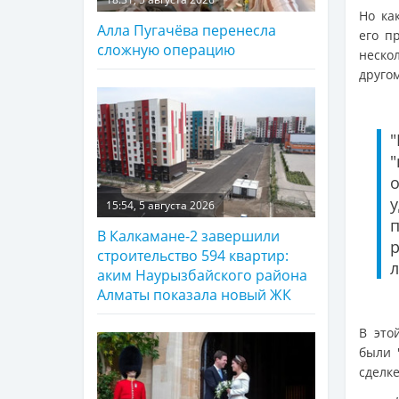
Но ка
Алла Пугачёва перенесла
его п
сложную операцию
нескол
другом
15:54, 5 августа 2026
В Калкамане-2 завершили
строительство 594 квартир:
л
аким Наурызбайского района
Алматы показала новый ЖК
В это
были 
сделке