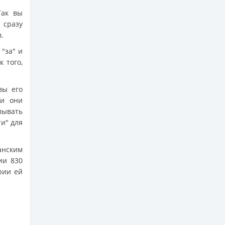
Так вы
 сразу
.
"за" и
к того,
вы его
ли они
лывать
и" для
анским
ии 830
рии ей