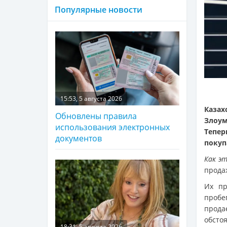
Популярные новости
15:53, 5 августа 2026
Каза
Обновлены правила
Злоу
использования электронных
Тепер
документов
покуп
Как э
прода
Их пр
пробе
прода
обсто
18:31, 5 августа 2026