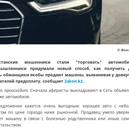
© Фото
хстанские мошенники стали "торговать" автомоби
мышленники придумали новый способ, как получить д
ь обманщики якобы продают машины, выманивая у дове
ателей предоплату, сообщает
Zakon.kz
.
то происходит.
Сначала аферисты выкладывают в Сеть объявл
же автомобиля.
едложение кажется очень выгодным: хорошее авто с неб
гом по цене гораздо ниже рыночной. Продавец умело уверяе
ет машину в связи с болезнью родственника или иным се
ятельством.