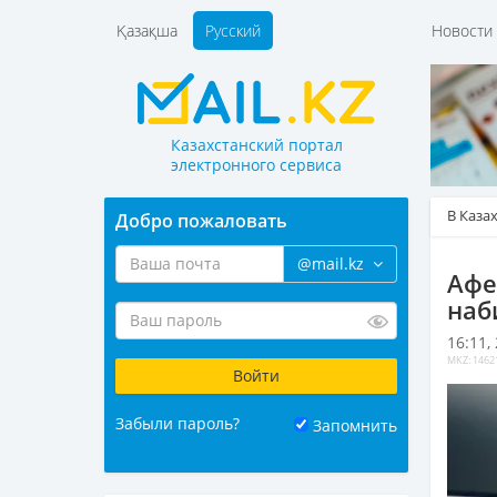
Қазақша
Русский
Новост
Казахстанский портал
электронного сервиса
В Каза
Добро пожаловать
@mail.kz
Афе
наб
16:11,
MKZ: 1462
Забыли пароль?
Запомнить