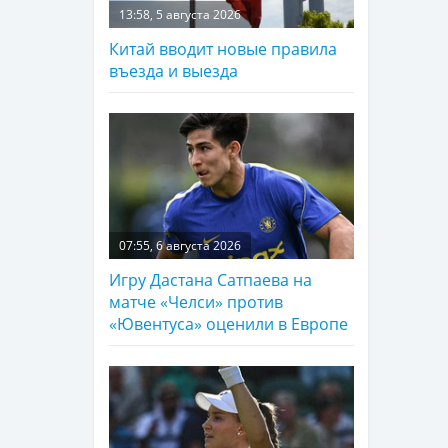
13:58, 5 августа 2026
Китай вводит новые правила
въезда и выезда
07:55, 6 августа 2026
Игру Дастана Сатпаева на
матче «Челси» против
«Ювентуса» оценили в Европе