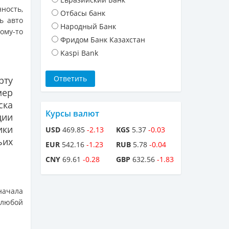
ность,
Отбасы банк
ь авто
Народный Банк
кому-то
Фридом Банк Казахстан
Kaspi Bank
рту
мер
ска
Курсы валют
ции
ики
USD
469.85
-2.13
KGS
5.37
-0.03
ьих
EUR
542.16
-1.23
RUB
5.78
-0.04
CNY
69.61
-0.28
GBP
632.56
-1.83
начала
 любой