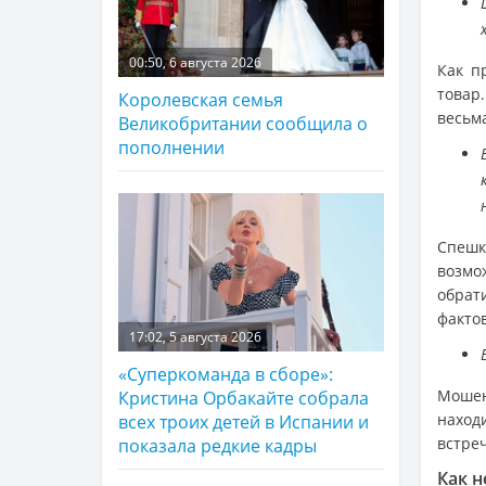
00:50, 6 августа 2026
Как п
товар
Королевская семья
весьм
Великобритании сообщила о
пополнении
Спеш
возмо
обрат
фактов
17:02, 5 августа 2026
«Суперкоманда в сборе»:
Мошен
Кристина Орбакайте собрала
наход
всех троих детей в Испании и
встре
показала редкие кадры
Как н