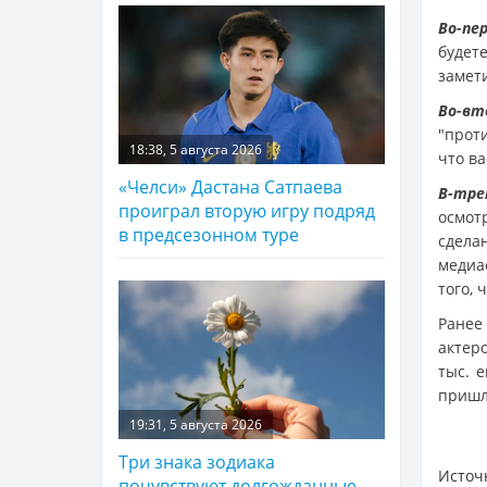
Во-пе
будет
замет
Во-вт
"проти
18:38, 5 августа 2026
что в
«Челси» Дастана Сатпаева
В-тре
проиграл вторую игру подряд
осмот
в предсезонном туре
сдела
медиа
того, 
Ранее
актер
тыс. 
пришл
19:31, 5 августа 2026
Три знака зодиака
Источ
почувствуют долгожданные