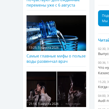
перемены уже с 6 августа
Под
Мы 
Читай
13:25, 5 августа 2026
02:30, 
Выпус
Самые главные мифы о пользе
воды развенчал врач
00:36, 
Что н
Казах
15:20, 
Когда 
04:00, 
Audi 
21:14, 5 августа 2026