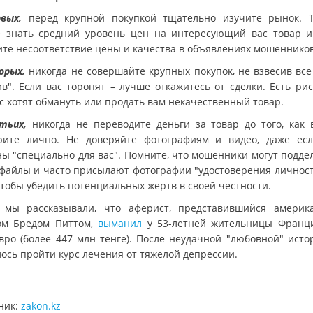
рвых,
перед крупной покупкой тщательно изучите рынок. 
е знать средний уровень цен на интересующий вас товар и
ите несоответствие цены и качества в объявлениях мошенников
орых,
никогда не совершайте крупных покупок, не взвесив все 
в". Если вас торопят – лучше откажитесь от сделки. Есть рис
ас хотят обмануть или продать вам некачественный товар.
тьих,
никогда не переводите деньги за товар до того, как 
рите лично. Не доверяйте фотографиям и видео, даже ес
ны "специально для вас". Помните, что мошенники могут подде
файлы и часто присылают фотографии "удостоверения личност
чтобы убедить потенциальных жертв в своей честности.
 мы рассказывали, что аферист, представившийся америк
ом Бредом Питтом,
выманил
у 53-летней жительницы Франц
евро (более 447 млн тенге). После неудачной "любовной" исто
ось пройти курс лечения от тяжелой депрессии.
ник:
zakon.kz