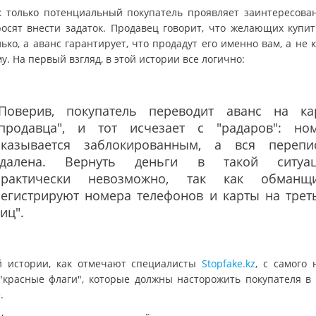
к только потенциальный покупатель проявляет заинтересован
росят внести задаток. Продавец говорит, что желающих купит
ько, а аванс гарантирует, что продадут его именно вам, а не 
у. На первый взгляд, в этой истории все логично:
"Поверив, покупатель переводит аванс на ка
"продавца", и тот исчезает с "радаров": но
оказывается заблокированным, а вся перепи
удалена. Вернуть деньги в такой ситуа
практически невозможно, так как обманщ
регистрируют номера телефонов и карты на трет
иц".
й истории, как отмечают специалисты
Stopfake.kz
, с самого 
"красные флаги", которые должны насторожить покупателя в
.