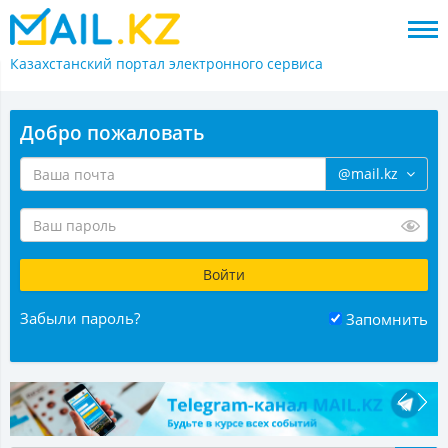
Казахстанский портал
электронного сервиса
Добро пожаловать
@mail.kz
Забыли пароль?
Запомнить