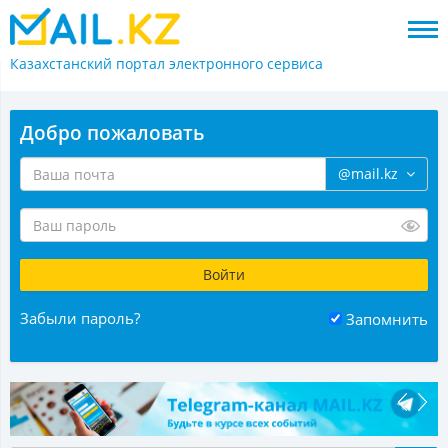
Казахстанский портал
электронного сервиса
Добро пожаловать
@mail.kz
Забыли пароль?
Запомнить