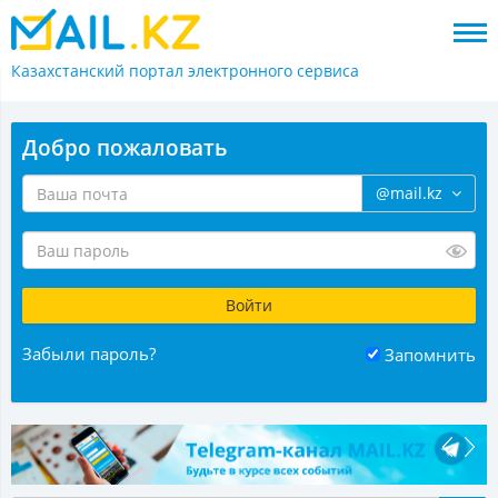
Казахстанский портал
электронного сервиса
Добро пожаловать
@mail.kz
Забыли пароль?
Запомнить