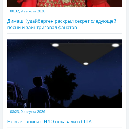
00:32, 9 августа 2026
Димаш Кудайберген раскрыл секрет следующей
песни и заинтриговал фанатов
08:23, 9 августа 2026
Новые записи с НЛО показали в США