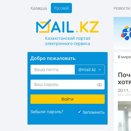
Қазақша
Русский
Новост
Казахстанский портал
электронного сервиса
В мире
Добро пожаловать
@mail.kz
Поч
хот
20:11,
MKZ: 1450
Забыли пароль?
Запомнить