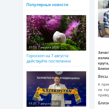
Популярные новости
07:53, 7 августа 2026
Зача
Гороскоп на 7 августа:
излиш
действуйте постепенно
круга
Близн
Весы
К при
не то
приво
Близ
11:37, 7 августа 2026