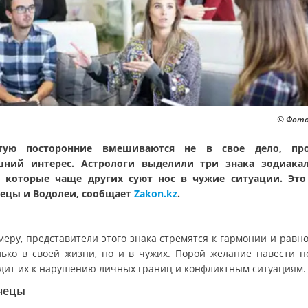
© Фото:
стую посторонние вмешиваются не в свое дело, про
ний интерес. Астрологи выделили три знака зодиака
, которые чаще других суют нос в чужие ситуации. Это
ецы и Водолеи, сообщает
Zakon.kz
.
меру, представители этого знака стремятся к гармонии и равн
лько в своей жизни, но и в чужих. Порой желание навести п
дит их к нарушению личных границ и конфликтным ситуациям.
нецы