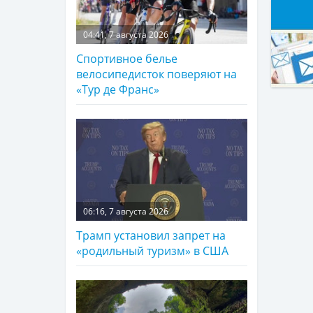
04:41, 7 августа 2026
Спортивное белье
велосипедисток поверяют на
«Тур де Франс»
06:16, 7 августа 2026
Трамп установил запрет на
«родильный туризм» в США