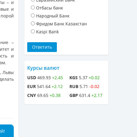
ты – и
Отбасы банк
ивые и
порой
Народный Банк
Фридом Банк Казахстан
Kaspi Bank
ение –
итет и
ость и
ам.
Курсы валют
, Львы
USD
469.93
+2.45
KGS
5.37
+0.02
делать
EUR
541.64
+2.12
RUB
5.71
-0.02
CNY
69.65
+0.38
GBP
631.4
+2.17
ий!