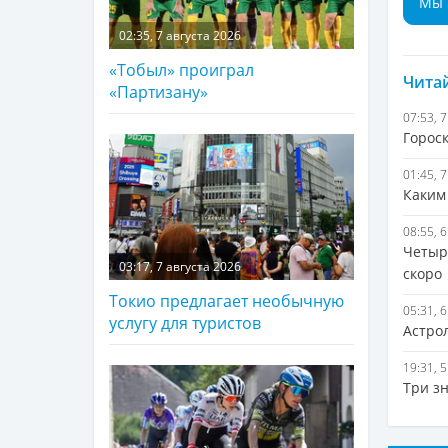
Мы 
02:35, 7 августа 2026
«Тобыл» проиграл
Читай
«Партизану»
07:53, 
Гороск
01:45, 
Каким
08:55, 
Четыр
03:17, 7 августа 2026
скоро
Токио предлагает необычную
05:31, 
услугу для туристов
Астро
19:31, 
Три з