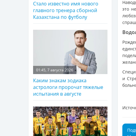
Навод
Стало известно имя нового
это н
главного тренера сборной
любо
Казахстана по футболу
спраши
Водо
Рожде
единс
подел
желан
01:45, 7 августа 2026
Специ
и Стр
Каким знакам зодиака
больн
астрологи пророчат тяжелые
испытания в августе
Источ
Под