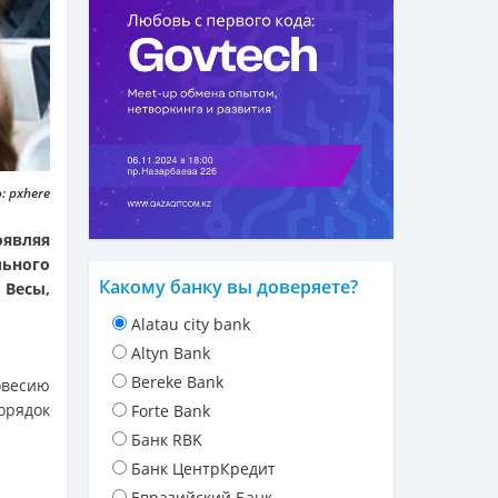
 pxhere
являя
льного
Какому банку вы доверяете?
 Весы,
Alatau city bank
Altyn Bank
Bereke Bank
овесию
орядок
Forte Bank
Банк RBK
Банк ЦентрКредит
Евразийский Банк