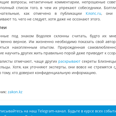
ящие вопросы, нетактичные комментарии, непрошеные сове
еполный список того, в чем их упрекают собеседники. Болтл
знательные, как отмечено в публикации
Клопс.ru
, они 
вают то, чего не следует, хотя даже не осознают этого.
леи
нные под знаком Водолея склонны считать, будто их мн
твенно верное. Им жизненно необходимо показать свой автор
иться накопленным опытом. Прирожденная самовлюбленн
ие научить других жить правильно порой даже приводит к ссор
алисты отмечают, чаще других
раскрывают
секреты Близнецы
ельцы. Хотя, как уточняют эксперты, они вовсе не стремятся с
о тому, кто доверил конфиденциальную информацию.
ник:
zakon.kz
писывайтесь на наш Telegram-канал. Будьте в курсе всех событ