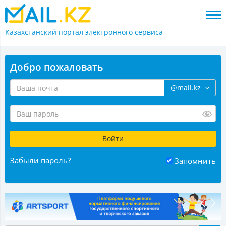
Казахстанский портал
электронного сервиса
Добро пожаловать
@mail.kz
Забыли пароль?
Запомнить