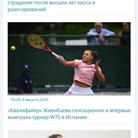
страдания после восьми лет хаоса и
разочарований
16:20, 9 августа 2026
«Квалифайер» Жиенбаева сенсационно и впервые
выиграла турнир W75 в Испании