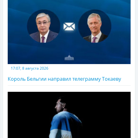
17:07, 8 августа 2026
Король Бельгии направил телеграмму Токаеву