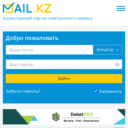
Казахстанский портал
электронного сервиса
Добро пожаловать
@mail.kz
Забыли пароль?
Запомнить