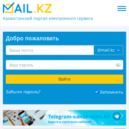
Казахстанский портал
электронного сервиса
Добро пожаловать
@mail.kz
Забыли пароль?
Запомнить