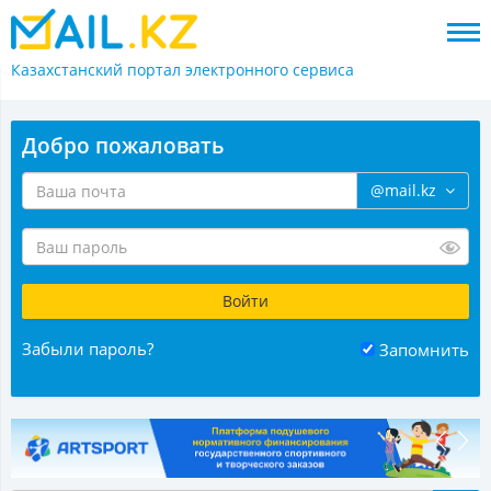
Казахстанский портал
электронного сервиса
Добро пожаловать
@mail.kz
Забыли пароль?
Запомнить