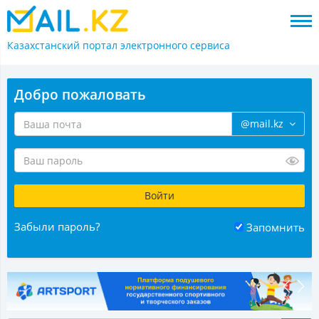
Казахстанский портал
электронного сервиса
Добро пожаловать
@mail.kz
Забыли пароль?
Запомнить