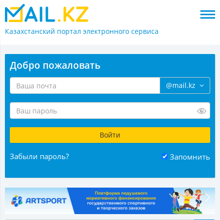
Казахстанский портал
электронного сервиса
Добро пожаловать
@mail.kz
Забыли пароль?
Запомнить