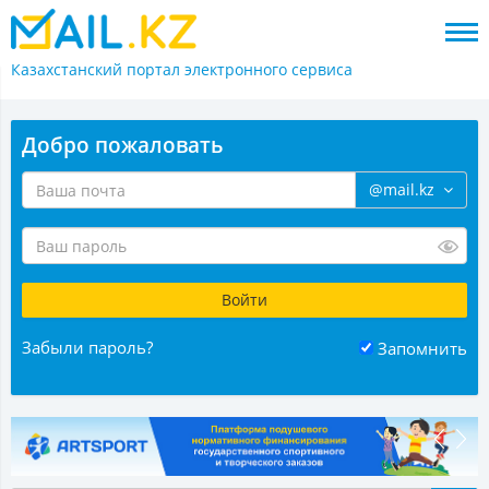
Казахстанский портал
электронного сервиса
Добро пожаловать
@mail.kz
Забыли пароль?
Запомнить