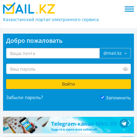
Казахстанский портал
электронного сервиса
Добро пожаловать
@mail.kz
Забыли пароль?
Запомнить